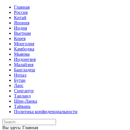
Главная
Россия
Китай
Япония
Индия
Вьетнам
Корея
Монголия
Камбоджа
Мьянма
Индонезия
Малайзия
Бангладеш
Непал
Бутан
Лаос
Сингапур
Таиланд
Шри-Ланка
Тайвань
Политика конфиденциальности
Вы здесь:
Главная