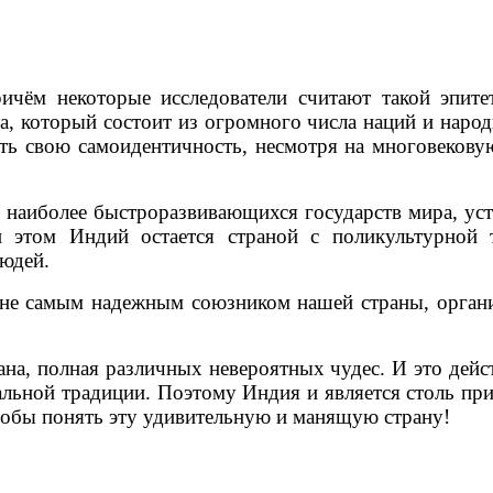
чём некоторые исследователи считают такой эпитет
а, который состоит из огромного числа наций и наро
ть свою самоидентичность, несмотря на многовеков
 наиболее быстроразвивающихся государств мира, ус
 этом Индий остается страной с поликультурной
людей.
и не самым надежным союзником нашей страны, орган
ана, полная различных невероятных чудес. И это дейс
альной традиции. Поэтому Индия и является столь пр
чтобы понять эту удивительную и манящую страну!