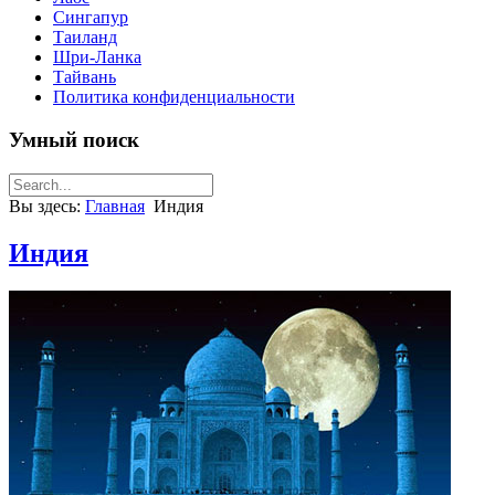
Сингапур
Таиланд
Шри-Ланка
Тайвань
Политика конфиденциальности
Умный поиск
Вы здесь:
Главная
Индия
Индия