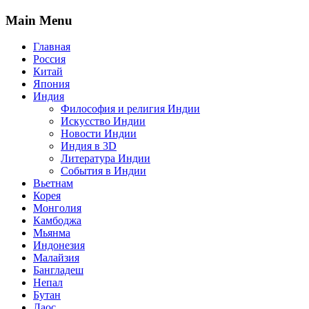
Main Menu
Главная
Россия
Китай
Япония
Индия
Философия и религия Индии
Искусство Индии
Новости Индии
Индия в 3D
Литература Индии
События в Индии
Вьетнам
Корея
Монголия
Камбоджа
Мьянма
Индонезия
Малайзия
Бангладеш
Непал
Бутан
Лаос