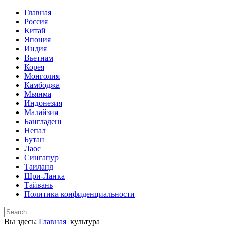
Главная
Россия
Китай
Япония
Индия
Вьетнам
Корея
Монголия
Камбоджа
Мьянма
Индонезия
Малайзия
Бангладеш
Непал
Бутан
Лаос
Сингапур
Таиланд
Шри-Ланка
Тайвань
Политика конфиденциальности
Вы здесь:
Главная
культура