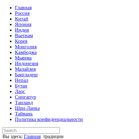
Главная
Россия
Китай
Япония
Индия
Вьетнам
Корея
Монголия
Камбоджа
Мьянма
Индонезия
Малайзия
Бангладеш
Непал
Бутан
Лаос
Сингапур
Таиланд
Шри-Ланка
Тайвань
Политика конфиденциальности
Вы здесь:
Главная
традиции