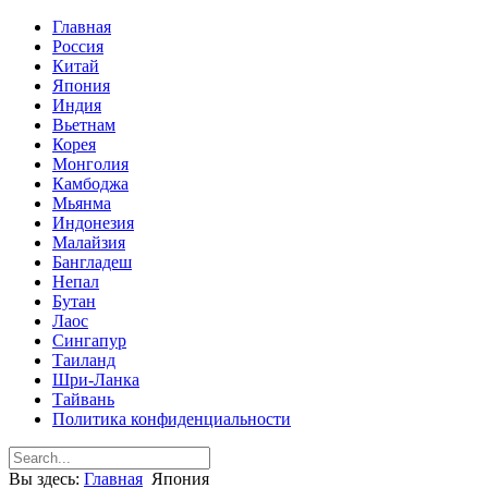
Главная
Россия
Китай
Япония
Индия
Вьетнам
Корея
Монголия
Камбоджа
Мьянма
Индонезия
Малайзия
Бангладеш
Непал
Бутан
Лаос
Сингапур
Таиланд
Шри-Ланка
Тайвань
Политика конфиденциальности
Вы здесь:
Главная
Япония