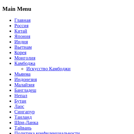
Main Menu
Главная
Россия
Китай
Япония
Индия
Вьетнам
Корея
Монголия
Камбоджа
Искусство Камбоджи
Мьянма
Индонезия
Малайзия
Бангладеш
Непал
Бутан
Лаос
Сингапур
Таиланд
Шри-Ланка
Тайвань
Политика конфиденциальности