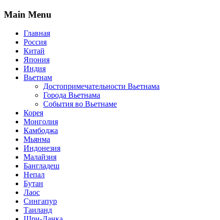
Main Menu
Главная
Россия
Китай
Япония
Индия
Вьетнам
Достопримечательности Вьетнама
Города Вьетнама
События во Вьетнаме
Корея
Монголия
Камбоджа
Мьянма
Индонезия
Малайзия
Бангладеш
Непал
Бутан
Лаос
Сингапур
Таиланд
Шри-Ланка