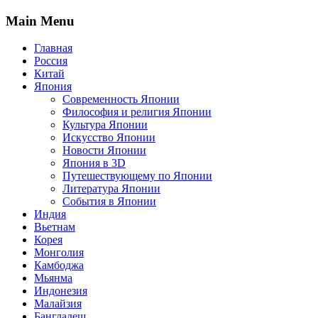
Main Menu
Главная
Россия
Китай
Япония
Современность Японии
Философия и религия Японии
Культура Японии
Искусство Японии
Новости Японии
Япония в 3D
Путешествующему по Японии
Литература Японии
События в Японии
Индия
Вьетнам
Корея
Монголия
Камбоджа
Мьянма
Индонезия
Малайзия
Бангладеш