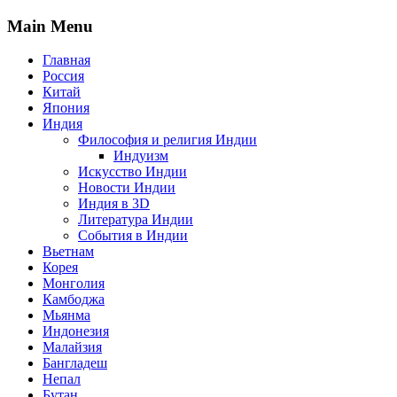
Main Menu
Главная
Россия
Китай
Япония
Индия
Философия и религия Индии
Индуизм
Искусство Индии
Новости Индии
Индия в 3D
Литература Индии
События в Индии
Вьетнам
Корея
Монголия
Камбоджа
Мьянма
Индонезия
Малайзия
Бангладеш
Непал
Бутан