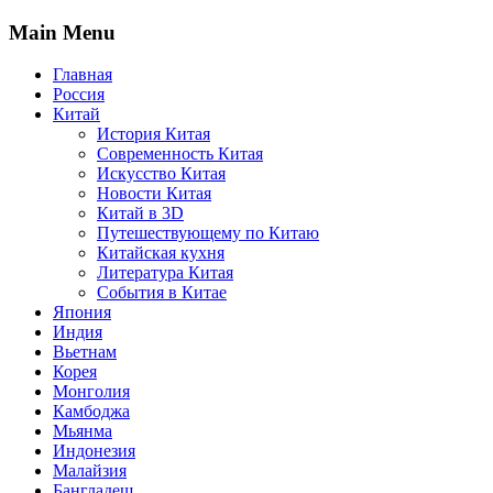
Main Menu
Главная
Россия
Китай
История Китая
Современность Китая
Искусство Китая
Новости Китая
Китай в 3D
Путешествующему по Китаю
Китайская кухня
Литература Китая
События в Китае
Япония
Индия
Вьетнам
Корея
Монголия
Камбоджа
Мьянма
Индонезия
Малайзия
Бангладеш