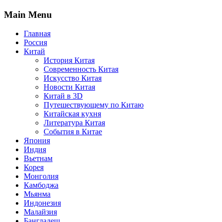
Main Menu
Главная
Россия
Китай
История Китая
Современность Китая
Искусство Китая
Новости Китая
Китай в 3D
Путешествующему по Китаю
Китайская кухня
Литература Китая
События в Китае
Япония
Индия
Вьетнам
Корея
Монголия
Камбоджа
Мьянма
Индонезия
Малайзия
Бангладеш