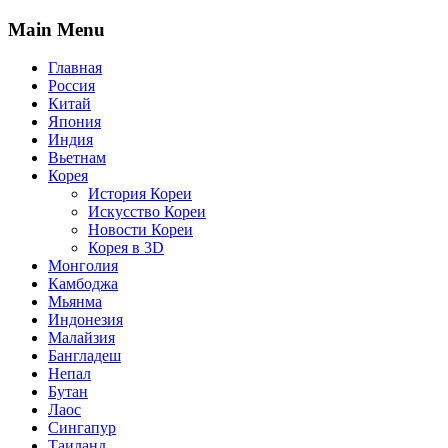
Main Menu
Главная
Россия
Китай
Япония
Индия
Вьетнам
Корея
История Кореи
Искусство Кореи
Новости Кореи
Корея в 3D
Монголия
Камбоджа
Мьянма
Индонезия
Малайзия
Бангладеш
Непал
Бутан
Лаос
Сингапур
Таиланд