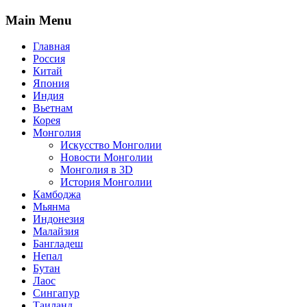
Main Menu
Главная
Россия
Китай
Япония
Индия
Вьетнам
Корея
Монголия
Искусство Монголии
Новости Монголии
Монголия в 3D
История Монголии
Камбоджа
Мьянма
Индонезия
Малайзия
Бангладеш
Непал
Бутан
Лаос
Сингапур
Таиланд