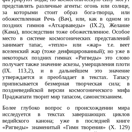
представлять различные агенты: огонь или солнце,
за которыми стоит образ бога-творца, или
обожествленная Речь (Вач), или, как в одном из
поздних гимнов «Атхарваведы» (IX.2), Желание
(Кама), впоследствии тоже обожествленное. Особое
место в системе космогонических представлений
занимает тапас, «тепло» или «жар» т.е. веет
вселенский жар (тоже деифицированный); но уже в
некоторых поздних гимнах «Ригведы» это слово
получает также значение аскезы, умерщвления плоти
(IX. 113,2), и в дальнейшем это значение
утверждается и преобладает в текстах. Тапасу
приписывается безмерная творческая сила; в
поздневедийской версии космогонического мифа
Праджапати творит мир тапасом, самоистязанием.
Более глубоко вопрос о происхождении мира
исследуется в текстах завершающих циклов
ведийского канона; уже в последней книге
«Ригведы» знаменитый «Гимн творения» (X. 129)