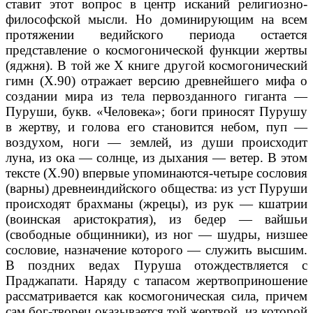
ставит этот вопрос в центр исканий религиозно-
философской мысли. Но доминирующим на всем
протяжении ведийского периода остается
представление о космогонической функции жертвы
(яджня). В той же X книге другой космогонический
гимн (Х.90) отражает версию древнейшего мифа о
создании мира из тела первозданного гиганта —
Пуруши, букв. «Человека»; боги приносят Пурушу
в жертву, и голова его становится небом, пуп —
воздухом, ноги — землей, из души происходит
луна, из ока — солнце, из дыхания — ветер. В этом
тексте (Х.90) впервые упоминаются-четыре сословия
(варны) древнеиндийского общества: из уст Пуруши
происходят брахманы (жрецы), из рук — кшатрии
(воинская аристократия), из бедер — вайшьи
(свободные общинники), из ног — шудры, низшее
сословие, назначение которого — служить высшим.
В поздних ведах Пуруша отождествляется с
Праджапати. Наряду с тапасом жертвоприношение
рассматривается как космогоническая сила, причем
сам бог-творец оказывается той жертвой, из которой