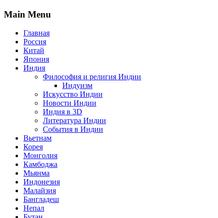
Main Menu
Главная
Россия
Китай
Япония
Индия
Философия и религия Индии
Индуизм
Искусство Индии
Новости Индии
Индия в 3D
Литература Индии
События в Индии
Вьетнам
Корея
Монголия
Камбоджа
Мьянма
Индонезия
Малайзия
Бангладеш
Непал
Бутан