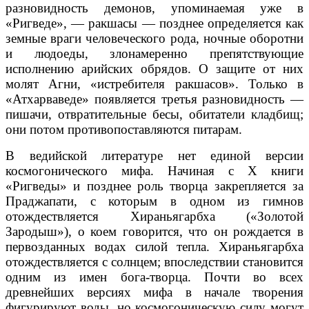
разновидность демонов, упоминаемая уже в
«Ригведе», — ракшасы — позднее определяется как
земные враги человеческого рода, ночные оборотни
и людоеды, злонамеренно препятствующие
исполнению арийских обрядов. О защите от них
молят Агни, «истребителя ракшасов». Только в
«Атхарваведе» появляется третья разновидность —
пишачи, отвратительные бесы, обитатели кладбищ;
они потом противопоставляются питарам.
В ведийской литературе нет единой версии
космогонического мифа. Начиная с X книги
«Ригведы» и позднее роль творца закрепляется за
Праджапати, с которым в одном из гимнов
отождествляется Хираньягарбха («Золотой
Зародыш»), о коем говорится, что он рождается в
первозданных водах силой тепла. Хираньягарбха
отождествляется с солнцем; впоследствии становится
одним из имен бога-творца. Почти во всех
древнейших версиях мифа в начале творения
фигурируют воды, но космогоническую силу могут