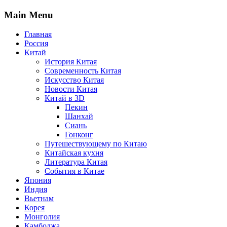
Main Menu
Главная
Россия
Китай
История Китая
Современность Китая
Искусство Китая
Новости Китая
Китай в 3D
Пекин
Шанхай
Сиань
Гонконг
Путешествующему по Китаю
Китайская кухня
Литература Китая
События в Китае
Япония
Индия
Вьетнам
Корея
Монголия
Камбоджа