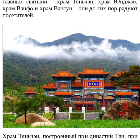
главных святыни – храм Тяньчэн, храм Юнджао,
храм Ванфо и храм Вансун – они до сих пор радуют
посетителей.
Храм Тяньчэн, построенный при династии Тан, при