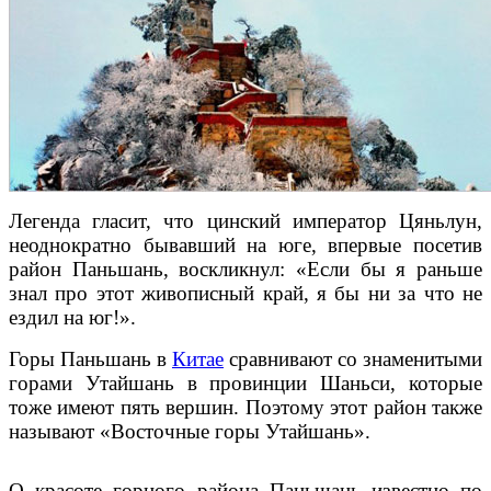
Легенда гласит, что цинский император Цяньлун,
неоднократно бывавший на юге, впервые посетив
район Паньшань, воскликнул: «Если бы я раньше
знал про этот живописный край, я бы ни за что не
ездил на юг!».
Горы Паньшань в
Китае
сравнивают со знаменитыми
горами Утайшань в провинции Шаньси, которые
тоже имеют пять вершин. Поэтому этот район также
называют «Восточные горы Утайшань».
О красоте горного района Паньшань известно по