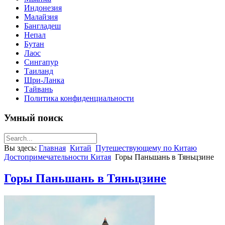
Индонезия
Малайзия
Бангладеш
Непал
Бутан
Лаос
Сингапур
Таиланд
Шри-Ланка
Тайвань
Политика конфиденциальности
Умный поиск
Вы здесь:
Главная
Китай
Путешествующему по Китаю
Достопримечательности Китая
Горы Паньшань в Тяньцзине
Горы Паньшань в Тяньцзине