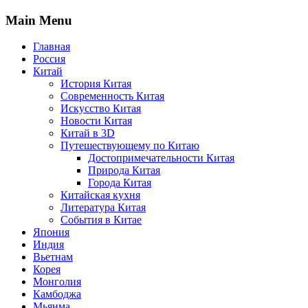
Main Menu
Главная
Россия
Китай
История Китая
Современность Китая
Искусство Китая
Новости Китая
Китай в 3D
Путешествующему по Китаю
Достопримечательности Китая
Природа Китая
Города Китая
Китайская кухня
Литература Китая
События в Китае
Япония
Индия
Вьетнам
Корея
Монголия
Камбоджа
Мьянма