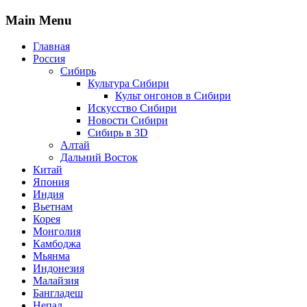
Main Menu
Главная
Россия
Сибирь
Культура Сибири
Культ онгонов в Сибири
Искусство Сибири
Новости Сибири
Сибирь в 3D
Алтай
Дальний Восток
Китай
Япония
Индия
Вьетнам
Корея
Монголия
Камбоджа
Мьянма
Индонезия
Малайзия
Бангладеш
Непал