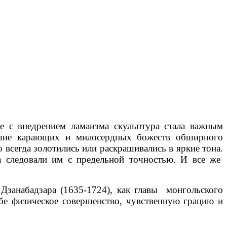
е с внедрением ламаизма скульптура стала важным
авшие карающих и милосердных божеств обширного
о всегда золотились или раскрашивались в яркие тона.
а следовали им с предельной точностью. И все же
 Дзанабадзара (1635-1724), как главы монгольского
ебе физическое совершенство, чувственную грацию и