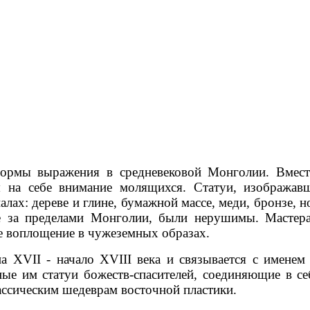
формы выражения в средневековой Монголии. Вмест
ая на себе внимание молящихся. Статуи, изображ
лах: дереве и глине, бумажной массе, меди, бронзе, н
е за пределами Монголии, были нерушимы. Мастер
е воплощение в чужеземных образах.
 XVII - начало XVIII века и связывается с именем
ые им статуи божеств-спасителей, соединяющие в с
ассическим шедеврам восточной пластики.