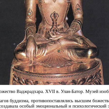
божество Ваджрадхара. XVII в. Улан-Батор. Музей изо
агов буддизма, противопоставлялись высшим божества
создавала особый эмоциональный и психологический 