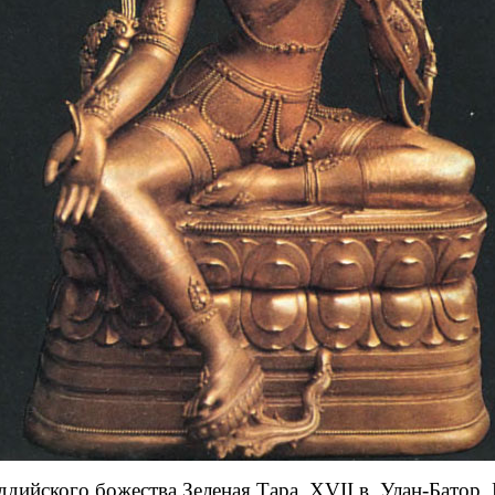
ддийского божества Зеленая Тара. XVII в. Улан-Бато