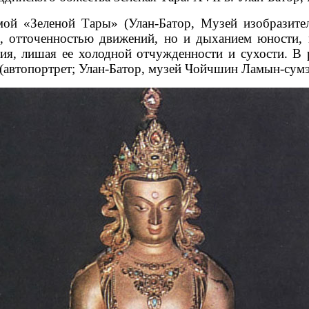
мой «Зеленой Тары» (Улан-Батор, Музей изобразите
, отточенностью движений, но и дыханием юности,
ия, лишая ее холодной отчужденности и сухости. В
(автопортрет; Улан-Батор, музей Чойчшин Ламын-сумэ