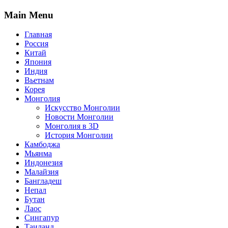
Main Menu
Главная
Россия
Китай
Япония
Индия
Вьетнам
Корея
Монголия
Искусство Монголии
Новости Монголии
Монголия в 3D
История Монголии
Камбоджа
Мьянма
Индонезия
Малайзия
Бангладеш
Непал
Бутан
Лаос
Сингапур
Таиланд