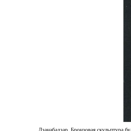
Дзанабадзар. Бронзовая скульптура бу