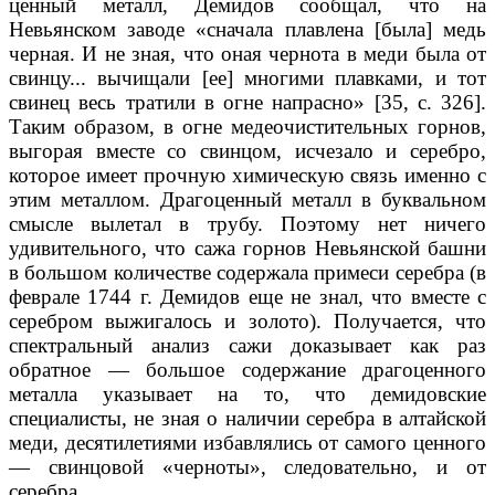
ценный металл, Демидов сообщал, что на
Невьянском заводе «сначала плав­лена [была] медь
черная. И не зная, что оная чернота в меди была от
свин­цу... вычищали [ее] многими плавками, и тот
свинец весь тратили в огне на­прасно» [35, с. 326].
Таким образом, в огне медеочистительных горнов,
выго­рая вместе со свинцом, исчезало и серебро,
которое имеет прочную химиче­скую связь именно с
этим металлом. Драгоценный металл в буквальном
смысле вылетал в трубу. Поэтому нет ничего
удивительного, что сажа гор­нов Невьянской башни
в большом количестве содержала примеси серебра (в
феврале 1744 г. Демидов еще не знал, что вместе с
серебром выжигалось и золото). Получается, что
спектральный анализ сажи доказывает как раз
обратное — большое содержание драгоценного
металла указывает на то, что демидовские
специалисты, не зная о наличии серебра в алтайской
ме­ди, десятилетиями избавлялись от самого ценного
— свинцовой «черноты», следовательно, и от
серебра.