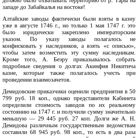
должно бы­ло охватывать территорию от р. Тары на
западе до Забайкалья на востоке!
Алтайские заводы фактически были взяты в казну
уже в августе 1746 г., но только 1 мая 1747 г. это
было юридически закреплено императорским
указом. По указу заводы полагалось не
конфисковать у наследников, а взять «с описью»,
чтобы затем возместить эту сумму наследникам.
Кроме то­го, А. Беэру приказывалось собрать
подробные сведения о долгах Акинфия Никитича
казне, которые также полагалось учесть при
проведении взаимо­зачетов.
Демидовские приказчики оценили предприятия в 50
799 руб. 18 коп., од­нако представители Кабинета
определили стоимость заводов по их реально­му
состоянию на 1747 г. и получили сумму значительно
меньшую — 29 445 руб. 27 коп. Долги же А. Н.
Демидова различным государственным ве­домствам
составили 68 945 руб. 98 коп., то есть в два раза