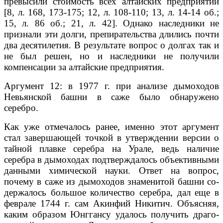
превысили стои­мость всех алтайских предприятий
[8, л. 168, 173-175; 12, л. 108-110; 13, л. 14-14 об.;
15, л. 86 об.; 21, л. 42]. Однако наследники не
признали эти дол­ги, препирательства длились почти
два десятилетия. В результате вопрос о долгах так и
не был решен, но и наследники не получили
компенсации за алтайские предприятия.
Аргумент 12: в 1977 г. при анализе дымоходов
Невьянской башни в саже было обнаружено
серебро.
Как уже отмечалось ранее, именно этот аргумент
стал завершающей точ­кой в утверждении версии о
тайной плавке серебра на Урале, ведь наличие
серебра в дымоходах подтверждалось объективными
данными химической науки. Ответ на вопрос,
почему в саже из дымоходов знаменитой башни со­
держалось большое количество серебра, дал еще в
феврале 1744 г. сам Акин­фий Никитич. Объясняя,
каким образом Юнггансу удалось получить драго­