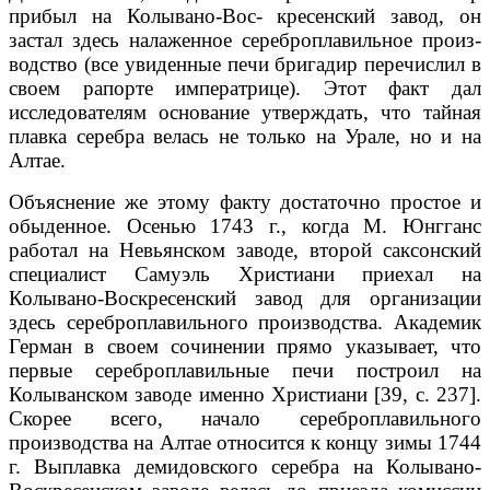
прибыл на Колывано-Вос- кресенский завод, он
застал здесь налаженное сереброплавильное произ­
водство (все увиденные печи бригадир перечислил в
своем рапорте императ­рице). Этот факт дал
исследователям основание утверждать, что тайная
плавка серебра велась не только на Урале, но и на
Алтае.
Объяснение же этому факту достаточно простое и
обыденное. Осенью 1743 г., когда М. Юнгганс
работал на Невьянском заводе, второй саксонский
специалист Самуэль Христиани приехал на
Колывано-Воскресенский завод для организации
здесь сереброплавильного производства. Академик
Герман в своем сочинении прямо указывает, что
первые сереброплавильные печи построил на
Колыванском заводе именно Христиани [39, с. 237].
Скорее все­го, начало сереброплавильного
производства на Алтае относится к концу зи­мы 1744
г. Выплавка демидовского серебра на Колывано-