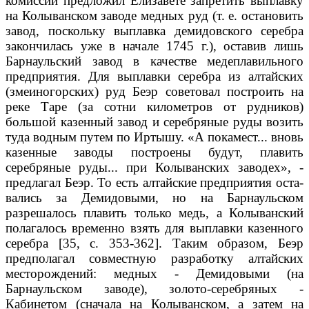
комиссии предложил Елизавете запретить выплавку
на Колыванском заводе медных руд (т. е. остановить
завод, поскольку вы­плавка демидовского серебра
закончилась уже в начале 1745 г.), оставив лишь
Барнаульский завод в качестве медеплавильного
предприятия. Для вы­плавки серебра из алтайских
(змеиногорских) руд Беэр советовал постро­ить на
реке Таре (за сотни километров от рудников)
большой казенный за­вод и серебряные руды возить
туда водным путем по Иртышу. «А покамест... вновь
казенные заводы построены будут, плавить
серебряные руды... при Колыванских заводех», -
предлагал Беэр. То есть алтайские предприятия оста­
вались за Демидовыми, но на Барнаульском
разрешалось плавить только медь, а Колыванский
полагалось временно взять для выплавки казенного
се­ребра [35, с. 353-362]. Таким образом, Беэр
предполагал совместную разра­ботку алтайских
месторождений: медных - Демидовыми (на
Барнаульском заводе), золото-серебряных -
Кабинетом (сначала на Колыванском, а затем на