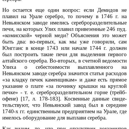
Но остается еще один вопрос: если Демидов не
плавил на Урале серебро, то почему в 1746 г. на
Невьянском заводе имелись сереброразделительные
печи, на которых Улих плавил привезенные 246 пуд.
«комисской» черной ме­ди? Объяснения это может
быть два: во-первых, как мы уже говорили, сам
Юнгганс в конце 1743 или начале 1744 г. должен
был построить такие печи для выделения первого
алтайского серебра. Во-вторых, в счетной ведомости
Улиха о себестоимости выплавленного на
Невьянском заводе серебра зна­чится статья расходов
«за кладку печек каменщикам» и даже есть прямое
указание о плате «за починку крышки на круглой
печке» - т. е. сереброраз­делительном горне (трейб-
офене) [17, л. 178-183]. Косвенные данные свиде­
тельствуют, что Невьянский завод был в середине
1740-х гг. единственным предприятием на Урале, где
имелось оборудование для выплави серебра.
Как видим, то, что при отсутствии документов