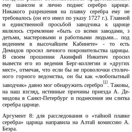
ему шансом и лично поднес серебро царице.
Никакого разрешения на плавку се­ребра ему не
требовалось (он его имел по указу 1727 г.). Главной
и единст­венной просьбой заводчика к царице
являлось стремление «быть со всеми заводами, з
детьми, мастеровыми и работными людьми... под
ведением в вы­сочайшем Кабинете» - то есть
Демидов просил личного покровительства ца­рицы.
В своем прошении Акинфий Никитич просил
вывести его из ведения Берг-коллегии и «других
мест», отмечая, что если бы не проволочки столич­
ного горного ведомства, он бы как «любопытный
[1]
заводчик» давно мог обна­ружить серебро
. Таковы,
на наш взгляд, истинные причины приезда А. Де­
мидова в Санкт-Петербург и поднесения им слитка
серебра царице.
Аргумент 8: для расследования о «тайной плавке
серебра» царица направила на Алтай комиссию А.
Беэра.