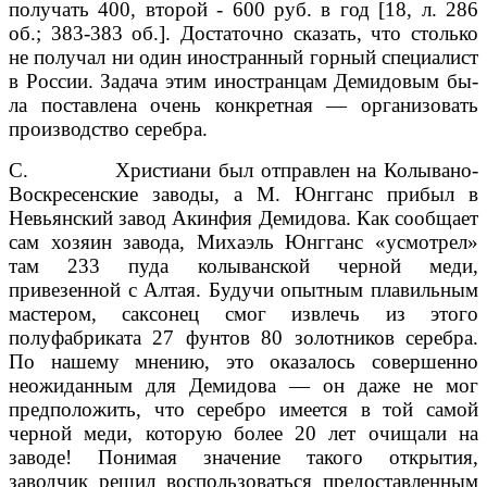
получать 400, второй - 600 руб. в год [18, л. 286
об.; 383-383 об.]. Достаточно сказать, что столько
не получал ни один иностран­ный горный специалист
в России. Задача этим иностранцам Демидовым бы­
ла поставлена очень конкретная — организовать
производство серебра.
С. Христиани был отправлен на Колывано-
Воскресенские заводы, а М. Юнгганс прибыл в
Невьянский завод Акинфия Демидова. Как сообщает
сам хозяин завода, Михаэль Юнгганс «усмотрел»
там 233 пуда колыванской черной меди,
привезенной с Алтая. Будучи опытным плавильным
мастером, саксонец смог извлечь из этого
полуфабриката 27 фунтов 80 золотников се­ребра.
По нашему мнению, это оказалось совершенно
неожиданным для Де­мидова — он даже не мог
предположить, что серебро имеется в той самой
черной меди, которую более 20 лет очищали на
заводе! Понимая значение такого открытия,
заводчик решил воспользоваться предоставленным