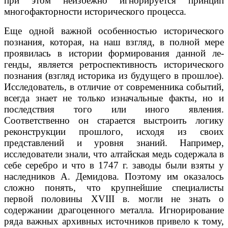
при этом неизбежно игнорируется принцип
многофакторности истори­ческого процесса.
Еще одной важной особенностью исторического
познания, которая, на наш взгляд, в полной мере
проявилась в истории формирования данной ле­
генды, является ретроспективность исторического
познания (взгляд истори­ка из будущего в прошлое).
Исследователь, в отличие от современника собы­тий,
всегда знает не только изначальные факты, но и
последствия того или иного явления.
Соответственно он старается выстроить логику
реконструк­ции прошлого, исходя из своих
представлений и уровня знаний. Например,
исследователи знали, что алтайская медь содержала в
себе серебро и что в 1747 г. заводы были взяты у
наследников А. Демидова. Поэтому им оказа­лось
сложно понять, что крупнейшие специалисты
первой половины XVIII в. могли не знать о
содержании драгоценного металла. Игнорирование
ряда важных архивных источников привело к тому,