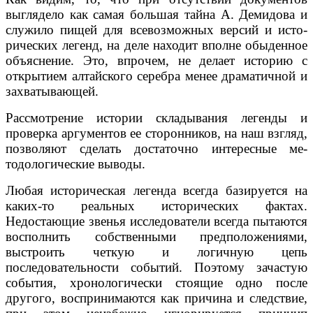
выглядело как самая боль­шая тайна А. Демидова и
служило пищей для всевозможных версий и исто­
рических легенд, на деле находит вполне обыденное
объяснение. Это, впро­чем, не делает историю с
открытием алтайского серебра менее драматич­ной и
захватывающей.
Рассмотрение истории складывания легенды и
проверка аргументов ее сторонников, на наш взгляд,
позволяют сделать достаточно интересные ме­
тодологические выводы.
Любая историческая легенда всегда базируется на
каких-то реальных ис­торических фактах.
Недостающие звенья исследователи всегда пытаются
восполнить собственными предположениями,
выстроить четкую и логич­ную цепь
последовательности событий. Поэтому зачастую
события, хроноло­гически стоящие одно после
другого, воспринимаются как причина и следст­вие,