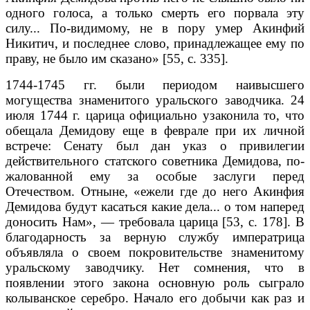
одного голоса, а только смерть его порвала эту
силу... По-видимому, не в пору умер Акинфий
Никитич, и последнее слово, принадлежащее ему по
праву, не было им сказано» [55, с. 335].
1744-1745 гг. были периодом наивысшего
могущества знаменитого уральского заводчика. 24
июля 1744 г. царица официально узаконила то, что
обещала Демидову еще в феврале при их личной
встрече: Сенату был дан указ о привилегии
действительного статского советника Демидова, по­
жалованной ему за особые заслуги перед
Отечеством. Отныне, «ежели где до него Акинфия
Демидова будут касаться какие дела... о том наперед
доно­сить Нам», — требовала царица [53, с. 178]. В
благодарность за верную служ­бу императрица
объявляла о своем покровительстве знаменитому
уральско­му заводчику. Нет сомнения, что в
появлении этого закона основную роль сыграло
колыванское серебро. Начало его добычи как раз и