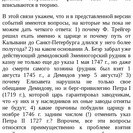
вписываются в теорию.
В этой связи укажем, что и в представленной версии
событий имеются вопросы, на которые мы пока не
можем дать четкого ответа: 1) почему Ф. Трейгер
решил ехать именно к царице и почему путь от
Калывани до Санкт-Петербурга длился у него более
полугода? 2) на каком основании А. Беэр забрал уже
действующий демидовский Змеиногорский рудник в
каз­ну не только еще до указа 1 мая 1747 г., но даже
до смерти самого хозяина (рудник был взят 1
августа 1745 г., а Демидов умер 5 августа)? 3)
почему Ели­завета нарушила не только свое
обещание Демидову, но и берг-привилегию Петра I
(1719 г.), которой царь гарантировал заводчикам,
что «у них и у на­следников их оные заводы отняты
не будут; 4) какие причины побудили ца­рицу в
ноябре 1746 г. задним числом (!) отменить указ
Петра II 1727 г.? Впро­чем, все эти вопросы
относятся преимущественно к проблеме взятия