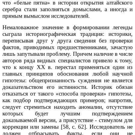
что «белые пятна» в истории открытия алтайского
серебра стали заполняться домыслами, а иногда и
пря­мым вымыслом исследователей.
Немаловажное значение в формировании легенды
сыграла историогра­фическая традиция: историки,
переписывая друг у друга сведения без про­верки
фактов, приводимых предшественниками, зачастую
лишь запутывали проблему. Причем наличие в числе
авторов ряда видных специалистов при­вело к тому,
что к концу XX в. перестал применяться один из
главных прин­ципов обоснования любой научной
гипотезы: общепризнанность суждения не является
доказательством его истинности. Историк обязан
отказаться от такого «способа проверки» гипотезы,
как подбор подтверждающих приме­ров; напротив,
следует стремиться находить аномалии, отсутствие
которых будет лучшим подтверждением
доказываемой версии, а присутствие - сти­мулом для
коррекции или замены [58, с. 62]. Исследователь не
должен от­брасывать факты, если они не