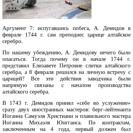
Аргумент 7: испугавшись побега, А. Демидов в
феврале 1744 г. сам преподнес царице алтайское
серебро.
По нашему убеждению, А. Демидову нечего было
опасаться. Тогда поче­му он в начале 1744 г.
представил Елизавете Петровне слитки алтайского
се­ребра, а 8 февраля решился на личную встречу с
царицей? Все эти действия заводчика были
напрямую связаны с началом производства
алтайского се­ребра.
В 1743 г. Демидов принял «себе во услужение»
сразу двух иностранных мастеров: берг-лейтенанта
Иоганна Самуэля Христиани и плавильного мас­тера
Иоганна Михаэля Юнгганса. По контрактам,
заключенным на 4 года, первый должен был