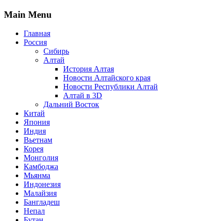
Main Menu
Главная
Россия
Сибирь
Алтай
История Алтая
Новости Алтайского края
Новости Республики Алтай
Алтай в 3D
Дальний Восток
Китай
Япония
Индия
Вьетнам
Корея
Монголия
Камбоджа
Мьянма
Индонезия
Малайзия
Бангладеш
Непал
Бутан