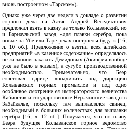
вновь построенном «Тарском»).
Однако уже через две недели в докладе о развитии
горного дела на Ал­тае Андрей Венедиктович
предложил взять в казну не только Колыванский, но
и Барнаульский завод «для плавки серебра, пока
новые на Убе или Таре реках построены будут» [16,
л. 10 об.]. Предложение о взятии всех алтайских
предприятий «в казенное содержание» определялось
не желанием наказать Демидовых (Акинфия вообще
уже не было в живых), а сугубо производст­венной
необходимостью. Примечательно, что Беэр
советовал царице «подчи­нить под дирекцию
Колыванских горных промыслов и под одно
особливое смотрение ея императорского величества
Кабинета» и государственные Нер- чинские заводы в
Забайкалье, поскольку там выплавлялся свинец,
необходи­мый в больших количествах для выплавки
серебра [16, л. 12 об.]. Получает­ся, что по плану
Беэра будущее Колыванское горное ведомство