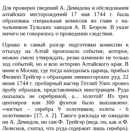
Для проверки сведений А. Демидова и обследования
алтайских месторо­ждений 17 мая 1744 г. была
образована специальная комиссия во главе с на­
чальником Тульских заводов А. В. Беэром. В указе
ничего не говорилось о проведении следствия.
Однако в самый разгар подготовки комиссии к
отъезду на Алтай про­изошло событие, которое,
можно смело утверждать, резко изменило не только
ход событий, но и всю историю Алтайского края. В
июне в Москву, где тогда находилась царица, прибыл
Филипп Трейгер с образцами змеино­горских руд. 22
июня 1744 г. пробирный мастер Готлиб Улих провел
пробу образцов, представленных иностранцем. Руда
оказалась не серебряной, а... золотой! Из трех
центнеров или 300 фунтов было выплавлено:
«чистых – серебра 9 золотников; золота - 6
золотников» [17, л. 2]. Такого расклада не ожидали
ни А. Демидов, ни сам Ф. Трейгер (ведь он, как и Ф.
Лелеснов, счи­тал, что руда содержит лишь серебро).