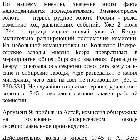
По нашему мнению, значение этого факта
недооценивается исследователями. Змеиногорское
золото — первое рудное золото России - резко
изменило ход дальнейших событий. Уже 2 ию­ля
1744 г. царица издает новый указ А. Беэру,
значительно расширяющий полномочия комиссии.
Из небольшой командировки на Колывано-Воскре-
сенские заводы миссия Беэра превратилась в
мероприятие общесибирского значения: бригадиру
Беэру приказывалось секретно осмотреть все ураль­
ские и сибирские заводы, «где разведать... о каких
минералах, чего еще на свет не произошло» [35, с.
330-331]. Не случайно открытие первого ураль­ского
золота в 1745 г. оказалось связано также с работой
комиссии.
Аргумент 9: прибыв на Алтай, комиссия обнаружила
на Колывано- Воскресенском заводе
сереброплавильное производство.
Действительно, когда в январе 1745 г. А. Беэр