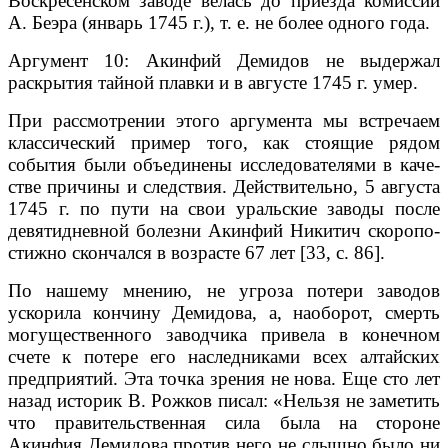
Воскресенском за­воде велась до приезда комиссии
А. Беэра (январь 1745 г.), т. е. не более од­ного года.
Аргумент 10: Акинфий Демидов не выдержал
раскрытия тайной плавки и в августе 1745 г. умер.
При рассмотрении этого аргумента мы встречаем
классический пример того, как стоящие рядом
события были объединены исследователями в каче­
стве причины и следствия. Действительно, 5 августа
1745 г. по пути на свои уральские заводы после
девятидневной болезни Акинфий Никитич скоропо­
стижно скончался в возрасте 67 лет [33, с. 86].
По нашему мнению, не угроза потери заводов
ускорила кончину Демидо­ва, а, наоборот, смерть
могущественного заводчика привела в конечном
сче­те к потере его наследниками всех алтайских
предприятий. Эта точка зре­ния не нова. Еще сто лет
назад историк В. Рожков писал: «Нельзя не заметить
что правительственная сила была на стороне
Акинфия Демидова про­тив него не слышно было ни