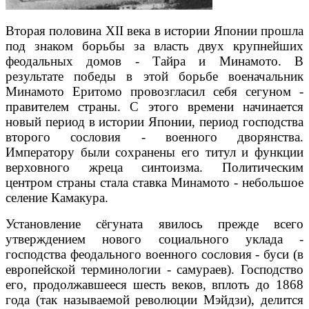
Вторая половина XII века в истории Японии прошла
под знаком борьбы за власть двух крупнейших
феодальных домов - Тайра и Минамото. В
результате победы в этой борьбе военачальник
Минамото Еритомо провозгласил себя сегуном -
правителем страны. С этого времени начинается
новый период в истории Японии, период господства
второго сословия - военного дворянства.
Императору были сохранены его титул и функции
верховного жреца синтоизма. Политическим
центром страны стала ставка Минамото - небольшое
селение Камакура.
Установление сёгуната явилось прежде всего
утверждением нового социального уклада -
господства феодального военного сословия - буси (в
европейской терминологии - самураев). Господство
его, продолжавшееся шесть веков, вплоть до 1868
года (так называемой революции Мэйдзи), делится