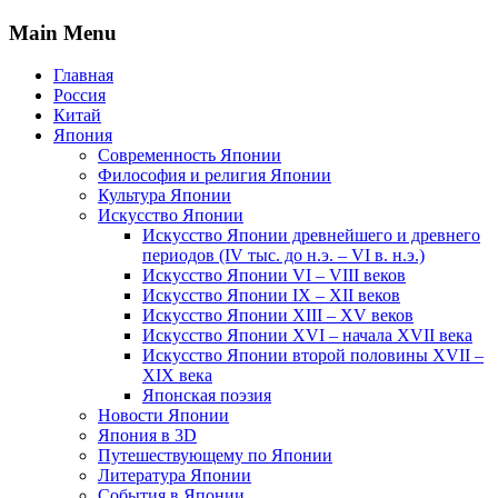
Main Menu
Главная
Россия
Китай
Япония
Современность Японии
Философия и религия Японии
Культура Японии
Искусство Японии
Искусство Японии древнейшего и древнего
периодов (IV тыс. до н.э. – VI в. н.э.)
Искусство Японии VI – VIII веков
Искусство Японии IX – XII веков
Искусство Японии XIII – XV веков
Искусство Японии XVI – начала XVII века
Искусство Японии второй половины XVII –
XIX века
Японская поэзия
Новости Японии
Япония в 3D
Путешествующему по Японии
Литература Японии
События в Японии