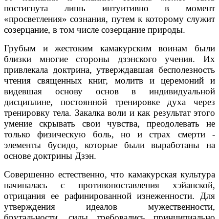
постигнута лишь интуитивно в момент
«просветления» сознания, путем к которому служит
созерцание, в том числе созерцание природы.
Грубым и жестоким камакурским воинам были
близки многие стороны дзэнского учения. Их
привлекала доктрина, утверждавшая бесполезность
чтения священных книг, молитв и церемоний и
видевшая основу основ в индивидуальной
дисциплине, постоянной тренировке духа через
тренировку тела. Закалка воли и как результат этого
умение скрывать свои чувства, преодолевать не
только физическую боль, но и страх смерти -
элементы бусидо, которые были выработаны на
основе доктрины Дзэн.
Совершенно естественно, что камакурская культура
начиналась с противопоставления хэйанской,
отрицания ее рафинированной изнеженности. Для
утверждения идеалов мужественности,
брутальности, силы требовались принципиально