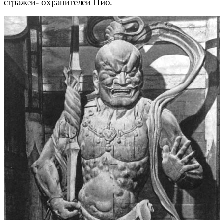
стражей- охранителей Нио.