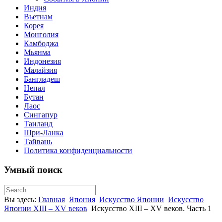
Индия
Вьетнам
Корея
Монголия
Камбоджа
Мьянма
Индонезия
Малайзия
Бангладеш
Непал
Бутан
Лаос
Сингапур
Таиланд
Шри-Ланка
Тайвань
Политика конфиденциальности
Умный поиск
Вы здесь:
Главная
Япония
Искусство Японии
Искусство
Японии XIII – XV веков
Искусство XIII – XV веков. Часть 1