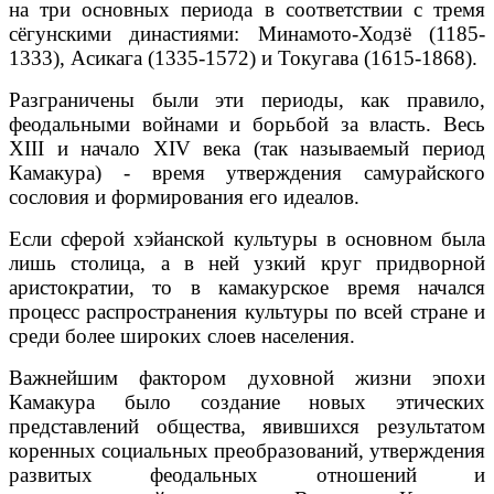
на три основных периода в соответствии с тремя
сёгунскими династиями: Минамото-Ходзё (1185-
1333), Асикага (1335-1572) и Токугава (1615-1868).
Разграничены были эти периоды, как правило,
феодальными войнами и
борьбой за власть. Весь
XIII и начало XIV века (так называемый период
Камакура) - время утверждения самурайского
сословия и формирования его идеалов.
Если сферой хэйанской культуры в основном была
лишь столица, а в ней узкий круг придворной
аристократии, то в камакурское время начался
процесс распространения культуры по всей стране и
среди более широких слоев населения.
Важнейшим фактором духовной жизни эпохи
Камакура было создание новых этических
представлений общества, явившихся результатом
коренных социальных преобразований, утверждения
развитых феодальных отношений и