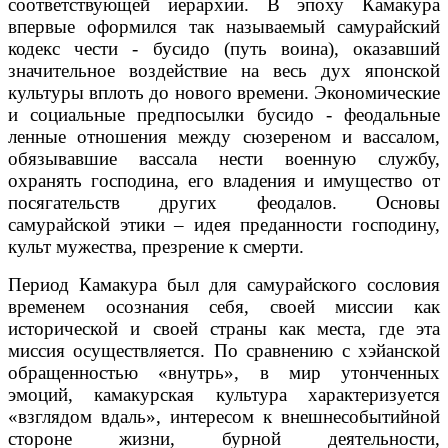
соответствующей иерархии. В эпоху Камакура
впервые оформился так называемый самурайский
кодекс чести - бусидо (путь воина), оказавший
значительное воздействие на весь дух японской
культуры вплоть до нового времени. Экономические
и социальные предпосылки бусидо - феодальные
ленные отношения между сюзереном и вассалом,
обязывавшие вассала нести военную службу,
охранять господина, его владения и имущество от
посягательств других феодалов. Основы
самурайской этики – идея преданности господину,
культ мужества, презрение к смерти.
Период Камакура был для самурайского сословия
временем осознания себя, своей миссии как
исторической и своей страны как места, где эта
миссия осуществляется. По сравнению с хэйанской
обращенностью «внутрь», в мир утонченных
эмоций, камакурская культура характеризуется
«взглядом вдаль», интересом к внешнесобытийной
стороне жизни, бурной деятельности,