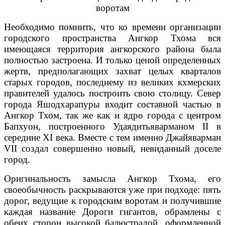
воротам
Необходимо помнить, что ко времени организации
городского пространства Ангкор Тхома вся
имеющаяся территория ангкорского района была
полностью застроена. И только ценой определенных
жертв, предполагающих захват целых кварталов
старых городов, последнему из великих кхмерских
правителей удалось построить свою столицу. Север
города Яшодхарапуры входит составной частью в
Ангкор Тхом, так же как и ядро города с центром
Бапхуон, построенного Удаядитьяварманом II в
середине XI века. Вместе с тем именно Джайяварман
VII создал совершенно новый, невиданный доселе
город.
Оригинальность замысла Ангкор Тхома, его
своеобычность раскрываются уже при подходе: пять
дорог, ведущие к городским воротам и получившие
каждая название Дороги гигантов, обрамлены с
обеих сторон высокой балюстрадой, оформленной