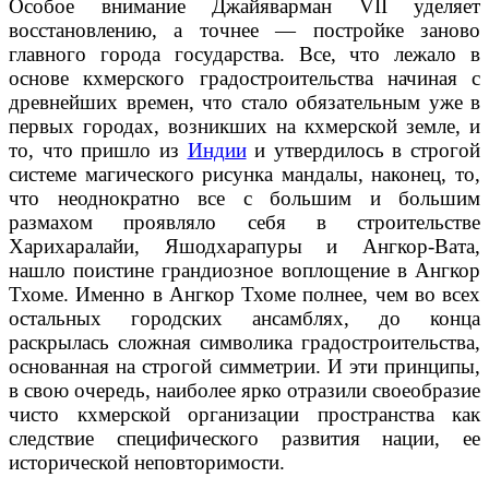
Особое внимание Джайяварман VII уделяет
восстановлению, а точнее — постройке заново
главного города государства. Все, что лежало в
основе кхмерского градостроительства начиная с
древнейших времен, что стало обязательным уже в
первых городах, возникших на кхмерской земле, и
то, что пришло из
Индии
и утвердилось в строгой
системе магического рисунка мандалы, наконец, то,
что неоднократно все с большим и большим
размахом проявляло себя в строительстве
Харихаралайи, Яшодхарапуры и Ангкор-Вата,
нашло поистине грандиозное воплощение в Ангкор
Тхоме. Именно в Ангкор Тхоме полнее, чем во всех
остальных городских ансамблях, до конца
раскрылась сложная символика градостроительства,
основанная на строгой симметрии. И эти принципы,
в свою очередь, наиболее ярко отразили своеобразие
чисто кхмерской организации пространства как
следствие специфического развития нации, ее
исторической неповторимости.