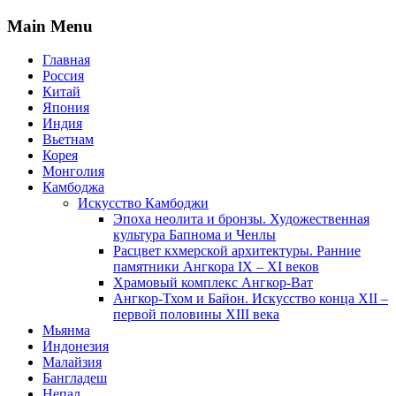
Main Menu
Главная
Россия
Китай
Япония
Индия
Вьетнам
Корея
Монголия
Камбоджа
Искусство Камбоджи
Эпоха неолита и бронзы. Художественная
культура Бапнома и Ченлы
Расцвет кхмерской архитектуры. Ранние
памятники Ангкора IX – XI веков
Храмовый комплекс Ангкор-Ват
Ангкор-Тхом и Байон. Искусство конца XII –
первой половины XIII века
Мьянма
Индонезия
Малайзия
Бангладеш
Непал