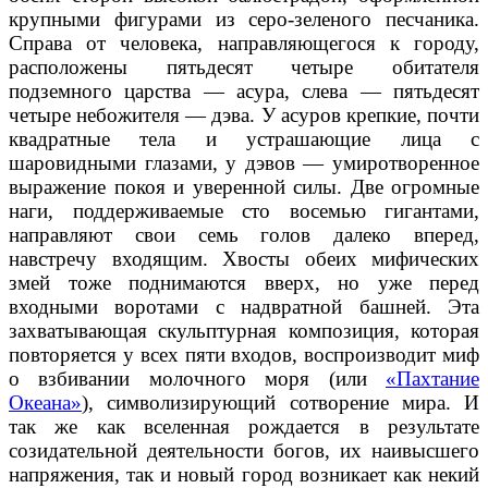
крупными фигурами из серо-зеленого песчаника.
Справа от человека, направляющегося к городу,
расположены пятьдесят четыре обитателя
подземного царства — асура, слева — пятьдесят
четыре небожителя — дэва. У асуров крепкие, почти
квадратные тела и устрашающие лица с
шаровидными глазами, у дэвов — умиротворенное
выражение покоя и уверенной силы. Две огромные
наги, поддерживаемые сто восемью гигантами,
направляют свои семь голов далеко вперед,
навстречу входящим. Хвосты обеих мифических
змей тоже поднимаются вверх, но уже перед
входными воротами с надвратной башней. Эта
захватывающая скульптурная композиция, которая
повторяется у всех пяти входов, воспроизводит миф
о взбивании молочного моря (или
«Пахтание
Океана»
), символизирующий сотворение мира. И
так же как вселенная рождается в результате
созидательной деятельности богов, их наивысшего
напряжения, так и новый город возникает как некий