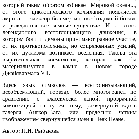
который таким образом взбивает Мировой океан...,
от этого циклопического колыхания появляется
амрита — эликсир бессмертия, необходимый богам,
и рождаются все земные существа». И от этого
легендарного всепоглощающего движения, в
котором боги и демоны принимают равное участие,
от их противоположных, но сопряженных усилий,
от их дуализма возникает вселенная. Такова эта
выразительная космология, которая как бы
материализуется в камне в новом городе
Джайявармана VII.
Здесь язык символов — всепронизывающий,
всеобъемлющий, гораздо более многогранен по
сравнению с классически ясной, прозрачной
композицией на ту же тему, развернутой вдоль
галереи Ангкор-Вата, или предельно четким
изображением свернувшейся змеи в Неак Пеане.
Автор: Н.И. Рыбакова