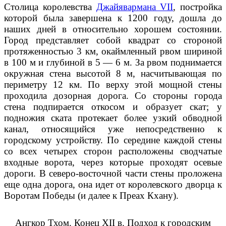
Столица королевства
Джайявармана VII
, постройка
которой была завершена к 1200 году, дошла до
наших дней в относительно хорошем состоянии.
Город представляет собой квадрат со стороной
протяженностью 3 км, окаймленный рвом шириной
в 100 м и глубиной в 5 — 6 м. За рвом поднимается
окружная стена высотой 8 м, насчитывающая по
периметру 12 км. По верху этой мощной стены
проходила дозорная дорога. Со стороны города
стена подпирается откосом и образует скат; у
подножия ската протекает более узкий обводной
канал, относящийся уже непосредственно к
городскому устройству. По середине каждой стены
со всех четырех сторон расположены сводчатые
входные ворота, через которые проходят осевые
дороги. В северо-восточной части стены проложена
еще одна дорога, она идет от королевского дворца к
Воротам Победы (и далее к Преах Кхану).
Ангкор Тхом. Конец XII в. Подход к городским