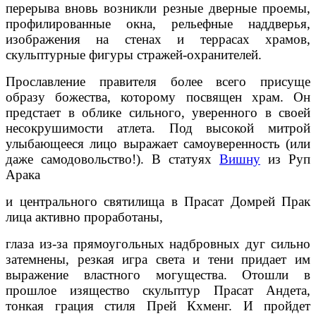
перерыва вновь возникли резные дверные проемы,
профилированные окна, рельефные наддверья,
изображения на стенах и террасах храмов,
скульптурные фигуры стражей-охранителей.
Прославление правителя более всего присуще
образу божества, которому посвящен храм. Он
предстает в облике сильного, уверенного в своей
несокрушимости атлета. Под высокой митрой
улыбающееся лицо выражает самоуверенность (или
даже самодовольство!). В статуях
Вишну
из Руп
Арака
и центрального святилища в Прасат Домрей Прак
лица активно проработаны,
глаза из-за прямоугольных надбровных дуг сильно
затемнены, резкая игра света и тени придает им
выражение властного могущества. Отошли в
прошлое изящество скульптур Прасат Андета,
тонкая грация стиля Прей Кхменг. И пройдет