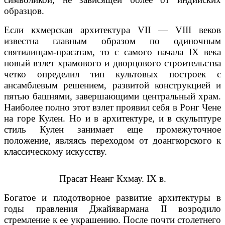
образцов.
Если кхмерская архитектура VII — VIII веков
известна главным образом по одиночным
святилищам-прасатам, то с самого начала IX века
новый взлет храмового и дворцового строительства
четко определил тип культовых построек с
ансамблевым решением, развитой конструкцией и
пятью башнями, завершающими центральный храм.
Наиболее полно этот взлет проявил себя в Ронг Чене
на горе Кулен. Но и в архитектуре, и в скульптуре
стиль Кулен занимает еще промежуточное
положение, являясь переходом от доангкорского к
классическому искусству.
Прасат Неанг Кхмау. IX в.
Богатое и плодотворное развитие архитектуры в
годы правления Джайявармана II возродило
стремление к ее украшению. После почти столетнего