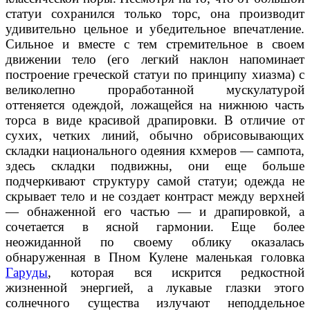
статуи сохранился только торс, она производит
удивительно цельное и убедительное впечатление.
Сильное и вместе с тем стремительное в своем
движении тело (его легкий наклон напоминает
построение греческой статуи по принципу хиазма) с
великолепно проработанной мускулатурой
оттеняется одеждой, ложащейся на нижнюю часть
торса в виде красивой драпировки. В отличие от
сухих, четких линий, обычно обрисовывающих
складки национального одеяния кхмеров — сампота,
здесь складки подвижны, они еще больше
подчеркивают структуру самой статуи; одежда не
скрывает тело и не создает контраст между верхней
— обнаженной его частью — и драпировкой, а
сочетается в ясной гармонии. Еще более
неожиданной по своему облику оказалась
обнаруженная в Пном Кулене маленькая головка
Гаруды
, которая вся искрится редкостной
жизненной энергией, а лукавые глазки этого
солнечного существа излучают неподдельное