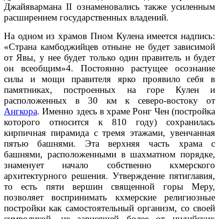
Джайявармана II ознаменовались также усиленным
расширением государственных владений.
На одном из храмов Пном Кулена имеется надпись:
«Страна камбоджийцев отныне не будет зависимой
от Явы, у нее будет только один правитель и будет
он всеобщим»4. Постоянно растущее осознание
силы и мощи правителя ярко проявило себя в
памятниках, построенных на горе Кулен и
расположенных в 30 км к северо-востоку от
Ангкора
. Именно здесь в храме Ронг Чен (постройка
которого относится к 810 году) сохранилась
кирпичная пирамида с тремя этажами, увенчанная
пятью башнями. Эта верхняя часть храма с
башнями, расположенными в шахматном порядке,
знаменует начало собственно кхмерского
архитектурного решения. Утверждение пятиглавия,
то есть пяти вершин священной горы Меру,
позволяет воспринимать кхмерские религиозные
постройки как самостоятельный организм, со своей
символикой, не зависящей более от индийских