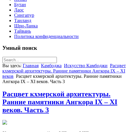
Бутан
Лаос
Сингапур
Таиланд
Шри-Ланка
Тайвань
Политика конфиденциальности
Умный поиск
Вы здесь:
Главная
Камбоджа
Искусство Камбоджи
Расцвет
кхмерской архитектуры. Ранние памятники Ангкора IX – XI
веков
Расцвет кхмерской архитектуры. Ранние памятники
Ангкора IX – XI веков. Часть 3
Расцвет кхмерской архитектуры.
Ранние памятники Ангкора IX – XI
веков. Часть 3