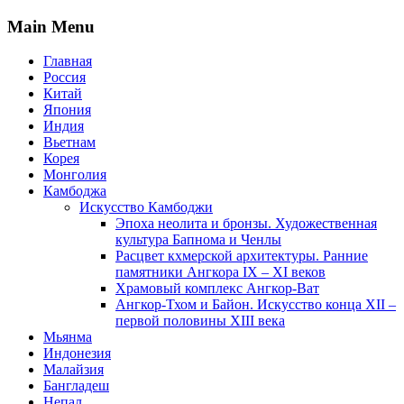
Main Menu
Главная
Россия
Китай
Япония
Индия
Вьетнам
Корея
Монголия
Камбоджа
Искусство Камбоджи
Эпоха неолита и бронзы. Художественная
культура Бапнома и Ченлы
Расцвет кхмерской архитектуры. Ранние
памятники Ангкора IX – XI веков
Храмовый комплекс Ангкор-Ват
Ангкор-Тхом и Байон. Искусство конца XII –
первой половины XIII века
Мьянма
Индонезия
Малайзия
Бангладеш
Непал