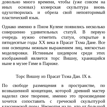
довольно много времени, чтобы (уже совсем на
иных основах) кхмерская скульптура вновь
одухотворилась и обрела свой неповторимый
пластический язык.
Однако именно в Пном Кулене появились несколько
совершенно удивительных статуй. В первую
очередь нужно отметить статуи, открытые в
пятидесятые годы XX века в Прасат Тхма Дане. Все
они освещены нежным выражением лиц, мягкостью
моделировки. Истинным шедевром среди этих
изображений является торс Вишну, хранящийся
ныне в музее Гиме в Париже.
Торс Вишну из Прасат Тхма Дан. IX в.
По свободе размещения в пространстве, по
возвышенной концепции, которой древний мастер
наделил свое творение, именно это произведение
хочется сопоставить с греческой скульптурой
классической поры. Несмотря на то, что от большой