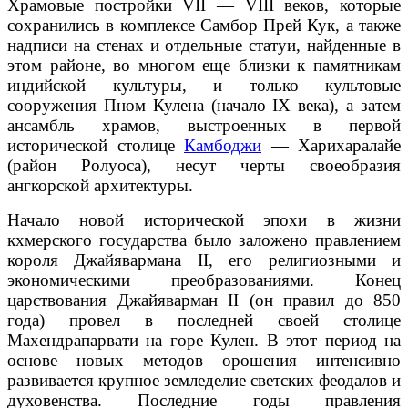
Храмовые постройки VII — VIII веков, которые
сохранились в комплексе Самбор Прей Кук, а также
надписи на стенах и отдельные статуи, найденные в
этом районе, во многом еще близки к памятникам
индийской культуры, и только культовые
сооружения Пном Кулена (начало IX века), а затем
ансамбль храмов, выстроенных в первой
исторической столице
Камбоджи
— Харихаралайе
(район Ролуоса), несут черты своеобразия
ангкорской архитектуры.
Начало новой исторической эпохи в жизни
кхмерского государства было заложено правлением
короля Джайявармана II, его религиозными и
экономическими преобразованиями. Конец
царствования Джайяварман II (он правил до 850
года) провел в последней своей столице
Махендрапарвати на горе Кулен. В этот период на
основе новых методов орошения интенсивно
развивается крупное земледелие светских феодалов и
духовенства. Последние годы правления