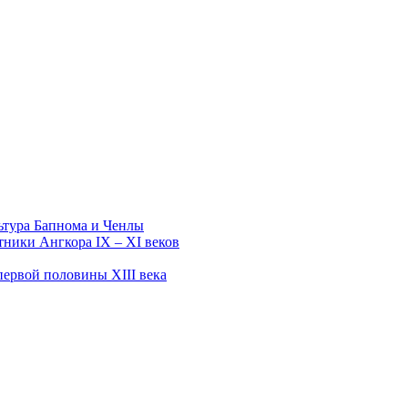
ьтура Бапнома и Ченлы
тники Ангкора IX – XI веков
первой половины XIII века