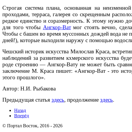
Строгая система плана, основанная на неизменно
проходами, терраса, галерея со скрещенным распол
редкое единство и соразмерность. К этому нужно до
для того чтобы
Ангкор-Ват
мог стоять вечно, сдел
Чтобы с башен во время муссонных дождей вода не 
дней!), которые выходили наружу с помощью водосл
Чешский историк искусства Милослав Краса, встретив
наблюдений за развитием кхмерского искусства буд
роде строению — Ангкор-Вату не может быть сравнен 
заключение М. Краса пишет: «Ангкор-Ват - это ис
этого прошлого».
Автор: Н.И. Рыбакова
Предыдущая статья
здесь
, продолжение
здесь
.
Назад
Вперёд
© Портал Восток, 2016 - 2026