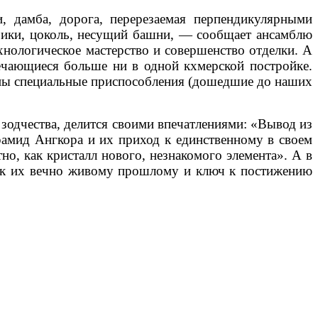
, дамба, дорога, перерезаемая перпендикулярными
орики, цоколь, несущий башни, — сообщает ансамблю
хнологическое мастерство и совершенство отделки. А
ечающиеся больше ни в одной кхмерской постройке.
ены специальные приспособления (дошедшие до наших
 зодчества, делится своими впечатлениями: «Вывод из
рамид Ангкора и их приход к единственному в своем
но, как кристалл нового, незнакомого элемента». А в
ник их вечно живому прошлому и ключ к постижению