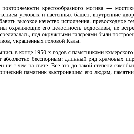
й повторяемости крестообразного мотива — мостики
ожением угловых и настенных башен, внутренние дв
бавить высокое качество исполнения, превосходное те
аны охраняющие его целостность водосливы, не встр
переливалась, под окружными галереями были постро
ивов, украшенных головой Калы.
шись в конце 1950-х годов с памятниками кхмерского
ет абсолютно бесспорным: длинный ряд храмовых пи
ни с чем на свете. Все это до такой степени самобыт
торический памятник выстроившим его людям, памят