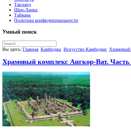
Таиланд
Шри-Ланка
Тайвань
Политика конфиденциальности
Умный поиск
Вы здесь:
Главная
Камбоджа
Искусство Камбоджи
Храмовый 
Храмовый комплекс Ангкор-Ват. Часть 