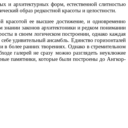
ых и архитектурных форм, естественной слитностью
ический образ редкостной красоты и целостности.
ной красотой ее высшее достижение, и одновременно
ом знании законов архитектоники и редком понимании
росты в своем логическом построении, однако каждая
 в себе удивительный ансамбль. Единство горизонталей
и в более ранних творениях. Однако в стремительном
бходе галерей не сразу можно разглядеть неуклюжие
асные памятники, которые были построены до Ангкор-