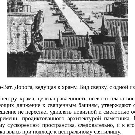
-Ват. Дорога, ведущая к храму. Вид сверху, с одной и
центру храма, целенаправленность осевого плана вос
ающих движение к священным башням, утверждают с
ешение не перестает удивлять новизной и смелостью 
времени, продиктованного архитектурой памятника. 
му «ускорению» пространства, следовательно, и к ег
а ввысь при подходе к центральному святилищу.