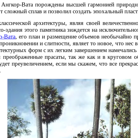
е Ангкор-Вата порождены высшей гармонией природн
т сложный сплав и позволил создать эпохальный пласт
лассической архитектуры, являя своей величествен
со-здания этого памятника зиждется на исключительн
р-Вата
, его план и размещение объемов необычайно п
проникновении и слитности, являет то новое, что нес
тектурных форм с их легким завершением намечались 
преображенные прасаты, так же как и в круговом о
удет преувеличением, если мы скажем, что все прекр
.