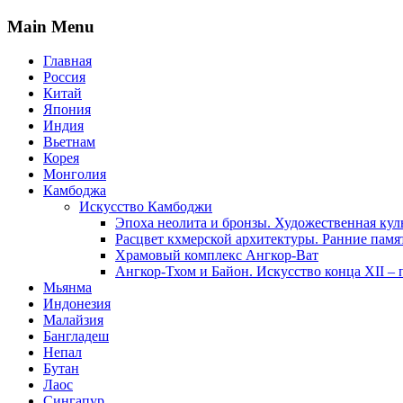
Main Menu
Главная
Россия
Китай
Япония
Индия
Вьетнам
Корея
Монголия
Камбоджа
Искусство Камбоджи
Эпоха неолита и бронзы. Художественная кул
Расцвет кхмерской архитектуры. Ранние памя
Храмовый комплекс Ангкор-Ват
Ангкор-Тхом и Байон. Искусство конца XII – 
Мьянма
Индонезия
Малайзия
Бангладеш
Непал
Бутан
Лаос
Сингапур