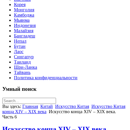
Корея
Монголия
Камбоджа
Мьянма
Индонезия
Малайзия
Бангладеш
Непал
Бутан
Лаос
Сингапур
Таиланд
Шри-Ланка
Тайвань
Политика конфиденциальности
Умный поиск
Вы здесь:
Главная
Китай
Искусство Китая
Искусство Китая
конца XIV – XIX века
Искусство конца XIV – XIX века.
Часть 6
Искусство конца XIV – XIX века.