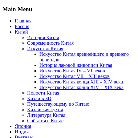
Main Menu
Главная
Россия
Китай
История Китая
Современность Китая
Искусство Китая
Искусство Китая древнейшего и древнего
периодов
История лаковой живописи Китая
Искусство Китая IV – VI веков
Искусство Китая VII – XIII веков
Искусство Китая конца XIII – XIV века
Искусство Китая конца XIV – XIX века
Новости Китая
Китай в 3D
Путешествующему по Китаю
Китайская кухня
Литература Китая
События в Китае
Япония
Индия
Вьетнам