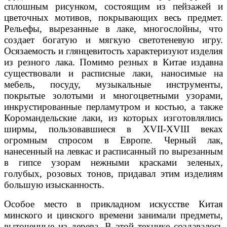
сплошным рисунком, состоящим из пейзажей и
цветочных мотивов, покрывающих весь предмет.
Рельефы, вырезанные в лаке, многослойны, что
создает богатую и мягкую светотеневую игру.
Осязаемость и глянцевитость характеризуют изделия
из резного лака. Помимо резных в Китае издавна
существовали и расписные лаки, наносимые на
мебель, посуду, музыкальные инструменты,
покрытые золотыми и многоцветными узорами,
инкрустированные перламутром и костью, а также
Коромандельские лаки, из которых изготовлялись
ширмы, пользовавшиеся в XVII-XVIII веках
огромным спросом в Европе. Черный лак,
нанесенный на левкас и расписанный по вырезанным
в гипсе узорам нежными красками зеленых,
голубых, розовых тонов, придавал этим изделиям
большую изысканность.
Особое место в прикладном искусстве Китая
минского и цинского времени занимали предметы,
выточенные из дерева. В этой технике создавалось