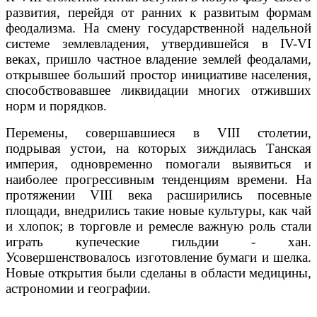
развития, перейдя от ранних к развитым формам
феодализма. На смену государственной надельной
системе землевладения, утвердившейся в IV-VI
веках, пришло частное владение землей феодалами,
открывшее больший простор инициативе населения,
способствовавшее ликвидации многих отживших
норм и порядков.
Перемены, совершавшиеся в VIII столетии,
подрывая устои, на которых зиждилась Танская
империя, одновременно помогали выявиться и
наиболее прогрессивным тенденциям времени. На
протяжении VIII века расширились посевные
площади, внедрились такие новые культуры, как чай
и хлопок; в торговле и ремесле важную роль стали
играть купеческие гильдии - хан.
Усовершенствовалось изготовление бумаги и шелка.
Новые открытия были сделаны в области медицины,
астрономии и географии.