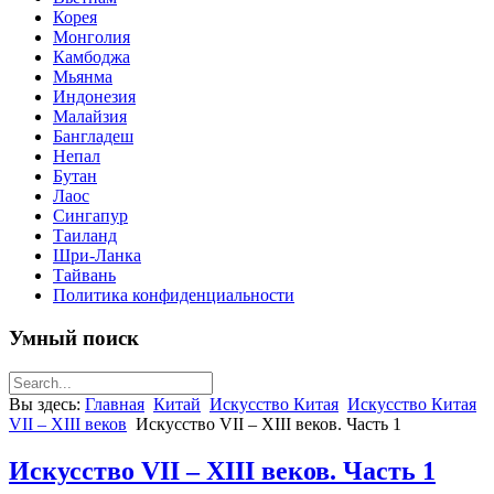
Корея
Монголия
Камбоджа
Мьянма
Индонезия
Малайзия
Бангладеш
Непал
Бутан
Лаос
Сингапур
Таиланд
Шри-Ланка
Тайвань
Политика конфиденциальности
Умный поиск
Вы здесь:
Главная
Китай
Искусство Китая
Искусство Китая
VII – XIII веков
Искусство VII – XIII веков. Часть 1
Искусство VII – XIII веков. Часть 1