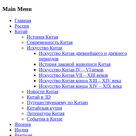
Main Menu
Главная
Россия
Китай
История Китая
Современность Китая
Искусство Китая
Искусство Китая древнейшего и древнего
периодов
История лаковой живописи Китая
Искусство Китая IV – VI веков
Искусство Китая VII – XIII веков
Искусство Китая конца XIII – XIV века
Искусство Китая конца XIV – XIX века
Новости Китая
Китай в 3D
Путешествующему по Китаю
Китайская кухня
Литература Китая
События в Китае
Япония
Индия
Вьетнам