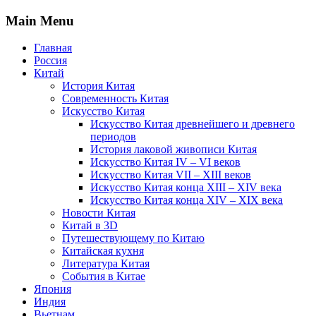
Main Menu
Главная
Россия
Китай
История Китая
Современность Китая
Искусство Китая
Искусство Китая древнейшего и древнего
периодов
История лаковой живописи Китая
Искусство Китая IV – VI веков
Искусство Китая VII – XIII веков
Искусство Китая конца XIII – XIV века
Искусство Китая конца XIV – XIX века
Новости Китая
Китай в 3D
Путешествующему по Китаю
Китайская кухня
Литература Китая
События в Китае
Япония
Индия
Вьетнам