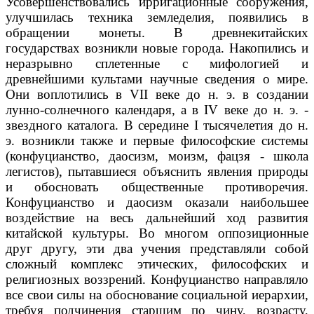
Усовершенствовались ирригационные сооружения,
улучшилась техника земледелия, появились в
обращении монеты. В древнекитайских
государствах возникли новые города. Накопились и
неразрывно сплетенные с мифологией и
древнейшими культами научные сведения о мире.
Они воплотились в VII веке до н. э. в создании
лунно-солнечного календаря, а в IV веке до н. э. -
звездного каталога. В середине I тысячелетия до н.
э. возникли также и первые философские системы
(конфуцианство, даосизм, моизм, фацзя - школа
легистов), пытавшиеся объяснить явления природы
и обосновать общественные противоречия.
Конфуцианство и даосизм оказали наибольшее
воздействие на весь дальнейший ход развития
китайской культуры. Во многом оппозиционные
друг другу, эти два учения представляли собой
сложный комплекс этических, философских и
религиозных воззрений. Конфуцианство направляло
все свои силы на обоснование социальной иерархии,
требуя подчинения старшим по чину, возрасту,