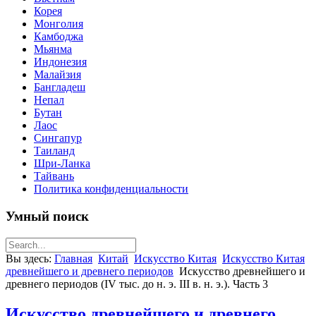
Корея
Монголия
Камбоджа
Мьянма
Индонезия
Малайзия
Бангладеш
Непал
Бутан
Лаос
Сингапур
Таиланд
Шри-Ланка
Тайвань
Политика конфиденциальности
Умный поиск
Вы здесь:
Главная
Китай
Искусство Китая
Искусство Китая
древнейшего и древнего периодов
Искусство древнейшего и
древнего периодов (IV тыс. до н. э. III в. н. э.). Часть 3
Искусство древнейшего и древнего