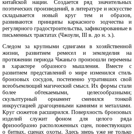
китайской нации. Создается ряд значительных
поэтических произведений, в литературе и искусстве
складывается новый круг тем и образов,
развиваются принципы каркасного зодчества и
регулярного градостроительства, зафиксированные в
письменных трактатах (Чжоули, III в. до н. э.).
Следом за крупными сдвигами в хозяйственной
жизни, развитием ремесел и земледелия на
протяжении периода Чжаньго произошли перемены
в характере образного мышления. Вместе с
развитием представлений о мире изменился стиль
бронзовых сосудов, постепенно утративших свой
всеобъемлющий магический смысл. Их формы стали
более обтекаемыми, целесообразными;
скульптурный орнамент сменился тонкой
инкрустацией драгоценными камнями и металлами.
Круг сюжетов расширился. Поверхность бронзовых
изделий служит фоном для целого ряда
фризообразно расположенных сцен, повествующих
о битвах, сценах охоты. Здесь зверь уже не только