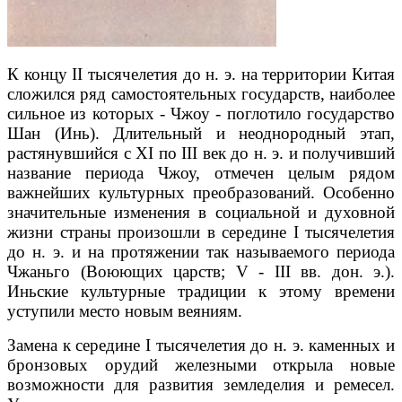
К концу II тысячелетия до н. э. на территории Китая
сложился ряд самостоятельных государств, наиболее
сильное из которых - Чжоу - поглотило государство
Шан (Инь). Длительный и неоднородный этап,
растянувшийся с XI по III век до н. э. и получивший
название периода Чжоу, отмечен целым рядом
важнейших культурных преобразований. Особенно
значительные изменения в социальной и духовной
жизни страны произошли в середине I тысячелетия
до н. э. и на протяжении так называемого периода
Чжаньго (Воюющих царств; V - III вв. дон. э.).
Иньские культурные традиции к этому времени
уступили место новым веяниям.
Замена к середине I тысячелетия до н. э. каменных и
бронзовых орудий железными открыла новые
возможности для развития земледелия и ремесел.