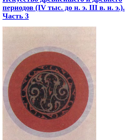
периодов (IV тыс. до н. э. III в. н. э.).
Часть 3