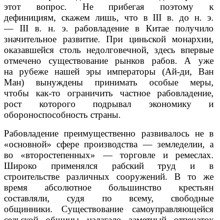
этот вопрос. Не прибегая поэтому к
дефинициям, скажем лишь, что в III в. до н. э.
— III в. н. э. рабовладение в Китае получило
значительное развитие. При циньской монархии,
оказавшейся столь недолговечной, здесь впервые
отмечено существование рынков рабов. А уже
на рубеже нашей эры императоры (Ай-ди, Ван
Ман) вынуждены принимать особые меры,
чтобы как-то ограничить частное рабовладение,
рост которого подрывал экономику и
обороноспособность страны.
Рабовладение преимущественно развивалось не в
«основной» сфере производства — земледелии, а
во «второстепенных» — торговле и ремеслах.
Широко применялся рабский труд и в
строительстве различных сооружений. В то же
время абсолютное большинство крестьян
составляли, судя по всему, свободные
общинники. Существование самоуправляющейся
сельской общины налагало заметный отпечаток