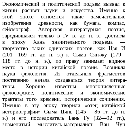
Экономический и политический подъем вызвал к
жизни расцвет науки и искусства. Именно к
этой эпохе относятся такие замечательные
изобретения древности, как бумага, компас,
сейсмограф. Авторская литературная поэзия,
зародившаяся только в IV в. до н. э., достигла
в эпоху Хань значительного подъема —
творчество таких одических поэтов, как Цзя И
(201—169 гг. до н. э.) к Сыма Сян-жу (179—
118 гг. до н. э.), по праву занимает видное
место в истории китайской поэзии. Возникла
наука филология. Из отдельных фрагментов
постепенно начала создаваться теория литера­
туры. Хорошо известны многочисленные
философские, политические и экономические
трактаты того времени, исторические сочинения.
Именно в эту эпоху творили «отец китайской
историографии» Сыма Цянь (145— 86 гг. до н.
э.) и его последователь Бань Гу (32—92 гг.),
знаменитый мыслитель-материалист Ван Чун