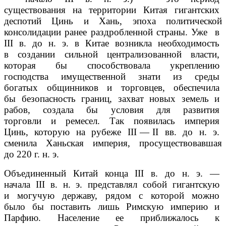
существования на территории Китая гигантских
деспотий Цинь и Хань, эпоха политической
консолидации ранее раздробленной страны. Уже в
III в. до н. э. в Китае возникла необходимость
в создании сильной централизованной власти,
которая бы способствовала укреплению
господства имущественной знати из среды
богатых общинников и торговцев, обеспечила
бы безопасность границ, захват новых земель и
рабов, создала бы условия для развития
торговли и ремесел. Так появилась империя
Цинь, которую на рубеже III — II вв. до н. э.
сменила Ханьская империя, просуществовавшая
до 220 г. н. э.
Объединенный Китай конца III в. до н. э. —
начала III в. н. э. представлял собой гигантскую
и могучую державу, рядом с которой можно
было бы поставить лишь Римскую империю и
Парфию. Население ее приближалось к