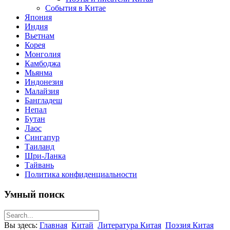
События в Китае
Япония
Индия
Вьетнам
Корея
Монголия
Камбоджа
Мьянма
Индонезия
Малайзия
Бангладеш
Непал
Бутан
Лаос
Сингапур
Таиланд
Шри-Ланка
Тайвань
Политика конфиденциальности
Умный поиск
Вы здесь:
Главная
Китай
Литература Китая
Поэзия Китая