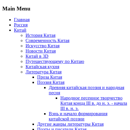
Main Menu
Главная
Россия
Китай
История Китая
Современность Китая
Искусство Китая
Новости Китая
Китай в 3D
Путешествующему по Китаю
Китайская кухня
Литература Китая
Проза Китая
Поэзия Китая
Древняя китайская поэзия и народная
песня
Народное песенное творчество
Китая конца III в. до н. э. - начала
III в. н. э.
Вэнь и начало формирования
китайской поэзии
Другие жанры литературы Китая
Поэты и писатели Китая