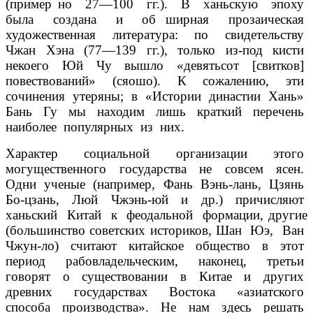
(пример­ но 27—100 гг.). В ханьскую эпоху
была создана и об­ ширная прозаическая
художественная литература: по свидетельству
Чжан Хэна (77—139 гг.), только из-под кисти
некоего Юй Чу вышло «девятьсот [свитков]
повествований» (сяошо). К сожалению, эти
сочинения утеряны; в «Истории династии Хань»
Бань Гу мы находим лишь краткий перечень
наиболее популярных из них.
Характер социальной организации этого
могущественного государства не совсем ясен.
Одни ученые (например, Фань Вэнь-лань, Цзянь
Бо-цзань, Люй Чжэнь-юй и др.) причисляют
ханьский Китай к феодальной формации, другие
(большинство советских историков, Шан Юэ, Ван
Чжун-ло) считают китайское общество в этот
период рабовладельческим, наконец, третьи
говорят о существовании в Китае и других
древних государствах Востока «азиатского
способа производства». Не нам здесь решать