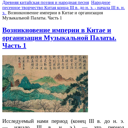
Древняя китайская поэзия и народная песня
Народное
песенное творчество Китая конца III в. до н. э. - начала III в. н.
э.
Возникновение империи в Китае и организация
Музыкальной Палаты. Часть 1
Возникновение империи в Китае и
организация Музыкальной Палаты.
Часть 1
Исследуемый нами период (конец III в. до н. э.
— начало III в. н. э.) — это период