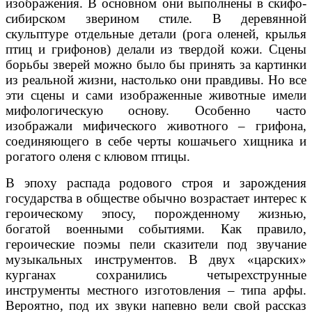
изображения. В основном они выполнены в скифо-
сибирском зверином стиле. В деревянной
скульптуре отдельные детали (рога оленей, крылья
птиц и грифонов) делали из твердой кожи. Сцены
борьбы зверей можно было бы принять за картинки
из реальной жизни, настолько они правдивы. Но все
эти сцены и сами изображенные животные имели
мифологическую основу. Особенно часто
изображали мифического животного – грифона,
соединяющего в себе черты кошачьего хищника и
рогатого оленя с клювом птицы.
В эпоху распада родового строя и зарождения
государства в обществе обычно возрастает интерес к
героическому эпосу, порожденному жизнью,
богатой военными событиями. Как правило,
героические поэмы пели сказители под звучание
музыкальных инструментов. В двух «царских»
курганах сохранились четырехструнные
инструменты местного изготовления – типа арфы.
Вероятно, под их звуки напевно вели свой рассказ