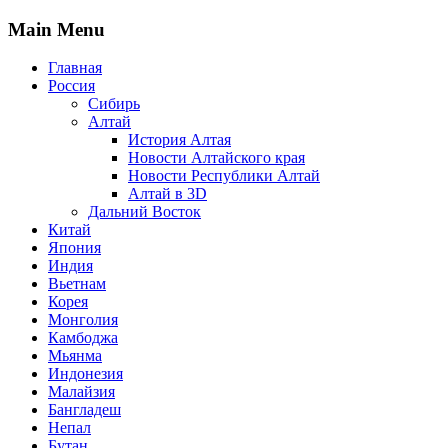
Main Menu
Главная
Россия
Сибирь
Алтай
История Алтая
Новости Алтайского края
Новости Республики Алтай
Алтай в 3D
Дальний Восток
Китай
Япония
Индия
Вьетнам
Корея
Монголия
Камбоджа
Мьянма
Индонезия
Малайзия
Бангладеш
Непал
Бутан