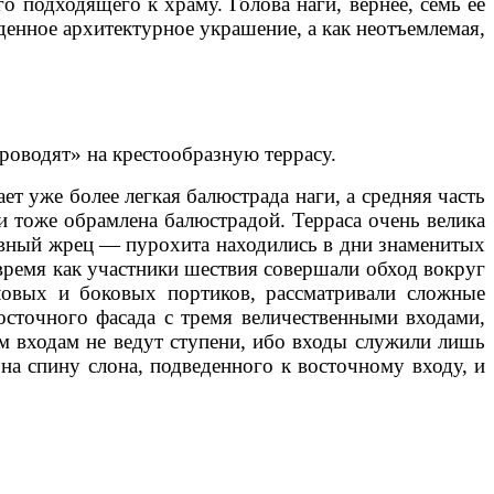
 подходящего к храму. Голова наги, вернее, семь ее
денное архитектурное украшение, а как неотъемлемая,
роводят» на крестообразную террасу.
т уже более легкая балюстрада наги, а средняя часть
 и тоже обрамлена балюстрадой. Терраса очень велика
рховный жрец — пурохита находились в дни знаменитых
 время как участники шествия совершали обход вокруг
гловых и боковых портиков, рассматривали сложные
сточного фасада с тремя величественными входами,
м входам не ведут ступени, ибо входы служили лишь
 на спину слона, подведенного к восточному входу, и