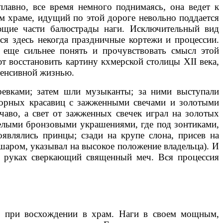
плавно, все время немного поднимаясь, она ведет к
ом храме, идущий по этой дороге невольно поддается
ющие части балюстрады наги. Исключительный вид
ся здесь некогда праздничные кортежи и процессии.
 еще сильнее понять и прочувствовать смысл этой
т восстановить картину кхмерской столицы XII века,
тенсивной жизнью.
ревками; затем шли музыканты; за ними выступали
дворных красавиц с зажженными свечами и золотыми
чаво, а свет от зажженных свечек играл на золотых
елыми бронзовыми украшениями, где под зонтиками,
оявлялись принцы; сзади на крупе слона, присев на
шаром, указывал на высокое положение владельца). И
в руках сверкающий священный меч. Вся процессия
ой при восхождении в храм. Наги в своем мощным,