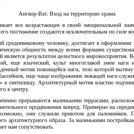
Ангкор-Ват. Вход на территорию храма
кает все возрастающее в своей эмоциональной зна
его постижение создаются исключительным по силе во
 средневековому человеку, достигает в оформлении А
лическую общность между всеми формами существован
ый является результатом целостного мировосприятия. 
, еще языческий, культ многоглавой змеи наги на
йденный мотив покоящейся наги, тело которой вытяну
бассейнов, еще чаще изображение лежащей наги служи
 к святилищу. Архитектурный мотив властно подчиняе
го к центру.
тепенно прерываются маленькими террасами, располож
нительного продвижения вперед. Примерно на середи
возможно, они служили приютом для паломников. П
го архитектурного образа. За маленькими постройка
ет нам сопутствовать.