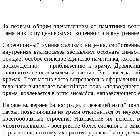
За первым общим впечатлением от памятника возни
памятник, ощущение одухотворенности и внутреннее 
Своеобразный «универсализм» видения, свойственный
внутренняя взаимосвязь заставляют осознать симво
рождает особое стилевое единство памятника, котор
восхождению — приближению к храму. Древнейший
становится ее неотъемлемой частью. Раз навсегда на
храмах. Этот мотив часто встречается в оформлении 
тело наги выполняет важнейшую роль «подводящего»
храма, вовлекается в ритм ансамбля, направляющего е
Парапеты, вернее балюстрады, с лежащей нагой пос
паузы, позволяющие на время отклониться от неукос
крестообразных строения. Назначение их неясно, 
«подготавливают» восприятие более сложного и емко
отражаются, поэтому их архитектура как бы продолжа