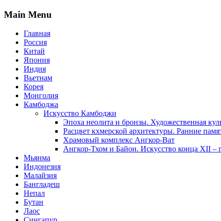
Main Menu
Главная
Россия
Китай
Япония
Индия
Вьетнам
Корея
Монголия
Камбоджа
Искусство Камбоджи
Эпоха неолита и бронзы. Художественная кул
Расцвет кхмерской архитектуры. Ранние памя
Храмовый комплекс Ангкор-Ват
Ангкор-Тхом и Байон. Искусство конца XII – 
Мьянма
Индонезия
Малайзия
Бангладеш
Непал
Бутан
Лаос
Сингапур