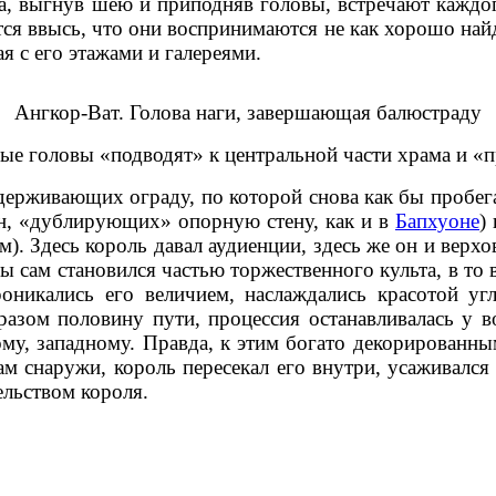
 выгнув шею и приподняв головы, встречают каждого
ся ввысь, что они воспринимаются не как хорошо най
я с его этажами и галереями.
Ангкор-Ват. Голова наги, завершающая балюстраду
ые головы «подводят» к центральной части храма и «п
держивающих ограду, по которой снова как бы пробегае
нн, «дублирующих» опорную стену, как и в
Бапхуоне
)
м). Здесь король давал аудиенции, здесь же он и ве
бы сам становился частью торжественного культа, в то
оникались его величием, наслаждались красотой у
зом половину пути, процессия останавливалась у во
му, западному. Правда, к этим богато декорированны
м снаружи, король пересекал его внутри, усаживался
льством короля.