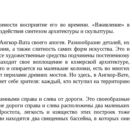
чимости восприятие его во времени. «Вживление» в
здействия синтезом архитектуры и скульптуры.
нгкор-Вата своего апогея. Разнообразие деталей, их
ия, а также слитность самих форм искусства. Это и
Все художественные средства подчинены постепенному
ходит свое воплощение в кхмерской архитектуре,
то и опирается на маленькие колонки, есть во многих
т перилами древних мостов. Но здесь, в Ангкор-Вате,
т себе зрителя: каждый, кто вступил на территорию
енными справа и слева от дороги. Это своеобразные
не дороги справа и слева расположены два маленьких
ростота, легкость и изящество этих построек тоже
ми находятся два священных бассейна, в которых они