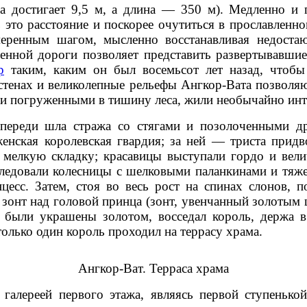
а достигает 9,5 м, а длина — 350 м). Медленно и 
ь это расстояние и поскорее очутиться в прославленн
меренным шагом, мысленно восстанавливая недоста
енной дороги позволяет представить развертывавшие
р
таким, каким он был восемьсот лет назад, чтобы
тенах и великолепные рельефы Ангкор-Вата позволяю
и и погруженными в тишину леса, жили необычайно ин
впереди шла стража со стягами и позолоченными д
 женская королевская гвардия; за ней — триста при
 мелкую складку; красавицы выступали гордо и вели
ледовали колесницы с шелковыми паланкинами и тяж
сс. Затем, стоя во весь рост на спинах слонов, п
зонт над головой принца (зонт, увенчанный золотым 
о были украшены золотом, восседал король, держа 
только один король проходил на террасу храма.
Ангкор-Ват. Терраса храма
галереей первого этажа, являясь первой ступеньк