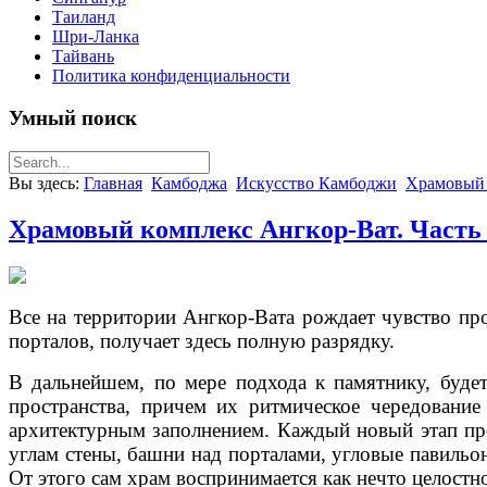
Таиланд
Шри-Ланка
Тайвань
Политика конфиденциальности
Умный поиск
Вы здесь:
Главная
Камбоджа
Искусство Камбоджи
Храмовый 
Храмовый комплекс Ангкор-Ват. Часть
Все на территории Ангкор-Вата рождает чувство пр
порталов, получает здесь полную разрядку.
В дальнейшем, по мере подхода к памятнику, буд
пространства, причем их ритмическое чередовани
архитектурным заполнением. Каждый новый этап пр
углам стены, башни над порталами, угловые павильон
От этого сам храм воспринимается как нечто целостн