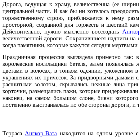
Дорога, ведущая к храму, величественна (ее ширин
центральной части. И как бы ни хотелось преодолет
торжественному строю, приближается к нему раз
просторной, созданной для торжеств и шествий кам
Действительно, нужно мысленно воссоздать
Ангко
величественной дороги. Сохранившиеся надписи на с
когда памятники, которые кажутся сегодня мертвым
Праздничная процессия выглядела примерно так: 
королевские носильщики бетеля, затем появлялась
цветами в волосах, в тонком одеянии, уложенном в
украшениях их причесок. За придворными дамами с
расшитыми золотом, скрывались нежные лица принце
корточки, размещались пажи, которые придерживали 
наконец, на самом большом слоне, бивни которог
постепенно выстраивалась по обе стороны дороги, и 
Терраса
Ангкор-Вата
находится на одном уровне с 