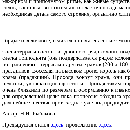
мажорном и приподнятом ритме, как живые существа,
голов, настолько выразительно и пластично вздымают
необходимая деталь самого строения, органично слита
Гордые и величавые, великолепно вылепленные змеин
Стена террасы состоит из двойного ряда колонн, под
слегка приподнята (она поддерживается рядом коло
по сравнению с террасами других храмов (200 х 180 
праздников. Восседая на высоком троне, король как 
храма (прадакшин). Проходя вокруг храма, они пр
рельефы, украшающие фронтоны. Пройдя таким обра
очень близкими по размерам и оформлению к главно
для определенной цели: пока процессия обходила хра
дальнейшее шествие происходило уже под предводите
Автор: Н.И. Рыбакова
Предыдущая статья
здесь
, продолжение
здесь
.