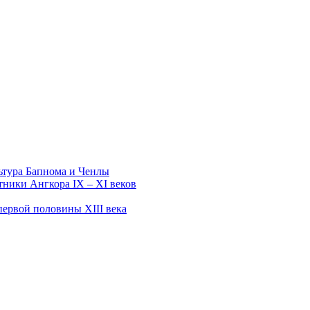
ьтура Бапнома и Ченлы
тники Ангкора IX – XI веков
первой половины XIII века