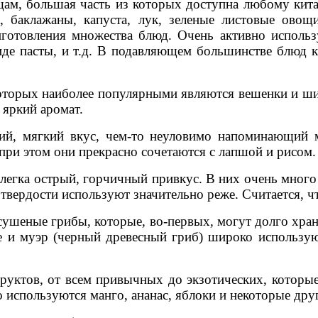
щам, большая часть из которых доступна любому кит
 баклажаны, капуста, лук, зеленые листовые ово
готовления множества блюд. Очень активно использ
иде пасты, и т.д. В подавляющем большинстве блюд к
торых наиболее популярными являются вешенки и шии
 яркий аромат.
ий, мягкий вкус, чем-то неуловимо напоминающий 
 при этом они прекрасно сочетаются с лапшой и рисом.
легка острый, горчичный привкус. В них очень много
 твердости используют значительно реже. Считается, 
сушеные грибы, которые, во-первых, могут долго хран
е и муэр (черный древесный гриб) широко использую
руктов, от всем привычных до экзотических, которые
 используются манго, ананас, яблоки и некоторые друг