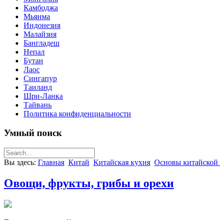
Камбоджа
Мьянма
Индонезия
Малайзия
Бангладеш
Непал
Бутан
Лаос
Сингапур
Таиланд
Шри-Ланка
Тайвань
Политика конфиденциальности
Умный поиск
Вы здесь:
Главная
Китай
Китайская кухня
Основы китайской
Овощи, фрукты, грибы и орехи