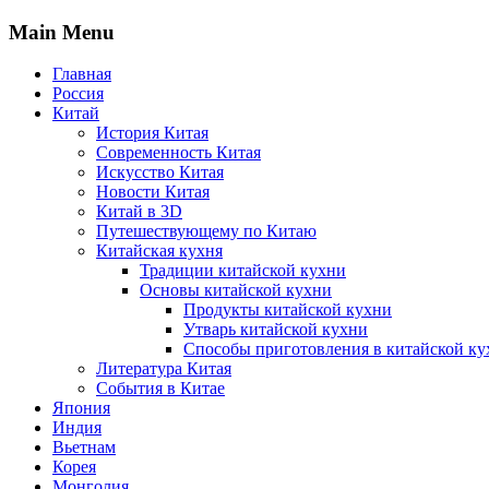
Main Menu
Главная
Россия
Китай
История Китая
Современность Китая
Искусство Китая
Новости Китая
Китай в 3D
Путешествующему по Китаю
Китайская кухня
Традиции китайской кухни
Основы китайской кухни
Продукты китайской кухни
Утварь китайской кухни
Способы приготовления в китайской ку
Литература Китая
События в Китае
Япония
Индия
Вьетнам
Корея
Монголия