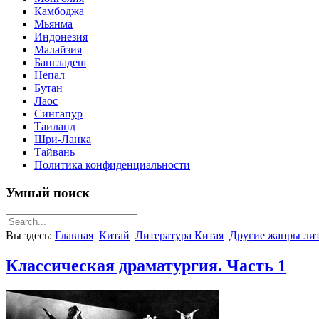
Камбоджа
Мьянма
Индонезия
Малайзия
Бангладеш
Непал
Бутан
Лаос
Сингапур
Таиланд
Шри-Ланка
Тайвань
Политика конфиденциальности
Умный поиск
Вы здесь:
Главная
Китай
Литература Китая
Другие жанры ли
Классическая драматургия. Часть 1