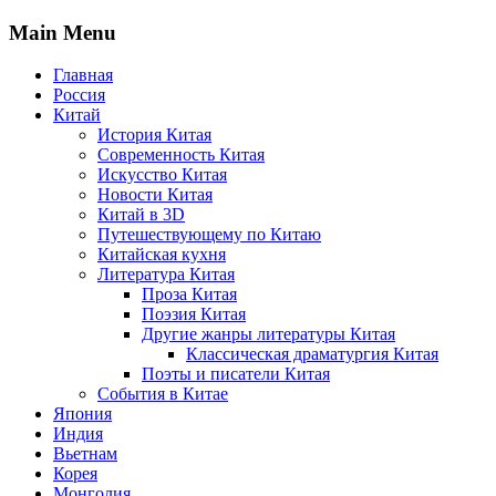
Main Menu
Главная
Россия
Китай
История Китая
Современность Китая
Искусство Китая
Новости Китая
Китай в 3D
Путешествующему по Китаю
Китайская кухня
Литература Китая
Проза Китая
Поэзия Китая
Другие жанры литературы Китая
Классическая драматургия Китая
Поэты и писатели Китая
События в Китае
Япония
Индия
Вьетнам
Корея
Монголия