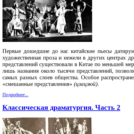
Первые дошедшие до нас китайские пьесы датируют
художественная проза и нежели в других центрах д
представлений существовали в Китае по меньшей мере
лишь названия около тысячи представлений, позвол
самых разных слоев общества. Особое распростран
«смешанные представления»
(цзацзюй)
.
Подробнее...
Классическая драматургия. Часть 2