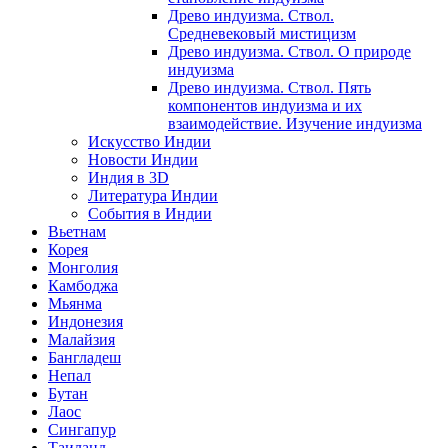
Древо индуизма. Ствол.
Средневековый мистицизм
Древо индуизма. Ствол. О природе
индуизма
Древо индуизма. Ствол. Пять
компонентов индуизма и их
взаимодействие. Изучение индуизма
Искусство Индии
Новости Индии
Индия в 3D
Литература Индии
События в Индии
Вьетнам
Корея
Монголия
Камбоджа
Мьянма
Индонезия
Малайзия
Бангладеш
Непал
Бутан
Лаос
Сингапур
Таиланд