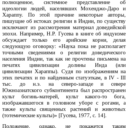
полноценное, системное представление об
идеологии людей, населявших Мохенджо-Даро и
Хараппу. По этой причине некоторые авторы,
пишущие об истоках религии в Индии, по существу
исключают из рассмотрения материал доведийской
эпохи. Например, Н.Р. Гусева в книге об индуизме
обсуждает только его арийские корни, делая
следующую оговорку: «Наука пока не располагает
точными сведениями о религии доведического
населения Индии, так как не прочтены письмена на
печатях цивилизации долины Инда (или
цивилизации Хараппы). Судя по изображениям на
этих печатях и по найденным статуэткам, в IV - III
тыс. до н.э. на северо-западе и севере
Южноазиатского субконтинента был распространен
культ богинь-матерей, культ какого-то бога,
изображавшегося в головном уборе с рогами, а
также культы священных растений и животных
(тотемические культы)» [Гусева, 1977, с. 14].
Положение, однако, не покажется таким