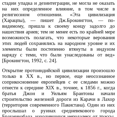
стадии упадка и дезинтеграции, не могла не оказать
на них определенное влияние, в том числе в
религиозном отношении. «Эта цивилизация
(Харацпы), — пишет Дж.Брокингтон, — по-
видимому, пришла к своему концу задолго до
нашествия ариев; тем не менее есть по крайней мере
возможность полагать, что некоторые верования
этих людей сохранялись на народном уровне и их
элементы были постепенно втянуты в индуизм
наряду с теми, что были унаследованы от вед»
[Брокингтон, 1992, с. 24].
Открытие протоиндийской цивилизации произошло
только в XX в., но первое, еще неосознанное
соприкосновение европейцев с ее следами можно
отнести к середине ХIХ в., точнее, к 1856 г., когда
братья Джон и Уильям Брантоны начали
строительство железной дороги из Карачи в Лахор
(территория современного Пакистана). Один из них
прослышал о руинах средневекового города
Брахминабада, находившихся неподалеку от трассы,