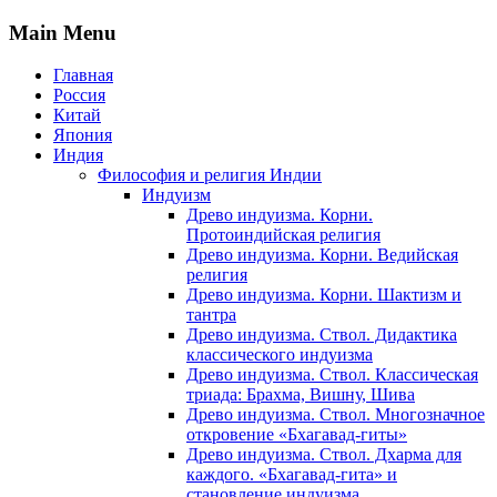
Main Menu
Главная
Россия
Китай
Япония
Индия
Философия и религия Индии
Индуизм
Древо индуизма. Корни.
Протоиндийская религия
Древо индуизма. Корни. Ведийская
религия
Древо индуизма. Корни. Шактизм и
тантра
Древо индуизма. Ствол. Дидактика
классического индуизма
Древо индуизма. Ствол. Классическая
триада: Брахма, Вишну, Шива
Древо индуизма. Ствол. Многозначное
откровение «Бхагавад-гиты»
Древо индуизма. Ствол. Дхарма для
каждого. «Бхагавад-гита» и
становление индуизма