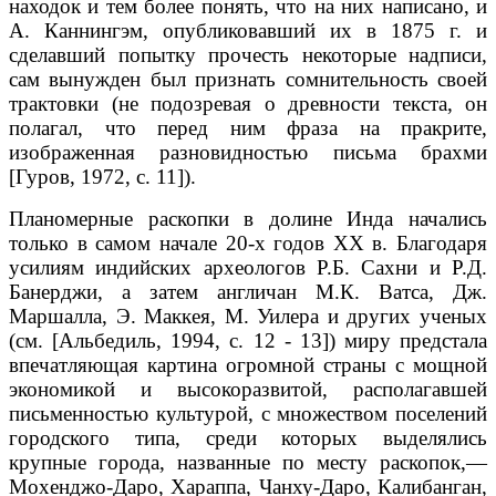
находок и тем более понять, что на них написано, и
А. Каннингэм, опубликовавший их в 1875 г. и
сделавший попытку прочесть некоторые надписи,
сам вынужден был признать сомнительность своей
трактовки (не подозревая о древности текста, он
полагал, что перед ним фраза на пракрите,
изображенная разновидностью письма брахми
[Гуров, 1972, с. 11]).
Планомерные раскопки в долине Инда начались
только в самом начале 20-х годов XX в. Благодаря
усилиям индийских археологов Р.Б. Сахни и Р.Д.
Банерджи, а затем англичан М.К. Ватса, Дж.
Маршалла, Э. Маккея, М. Уилера и других ученых
(см. [Альбедиль, 1994, с. 12 - 13]) миру предстала
впечатляющая картина огромной страны с мощной
экономикой и высокоразвитой, располагавшей
письменностью культурой, с множеством поселений
городского типа, среди которых выделялись
крупные города, названные по месту раскопок,—
Мохенджо-Даро, Хараппа, Чанху-Даро, Калибанган,