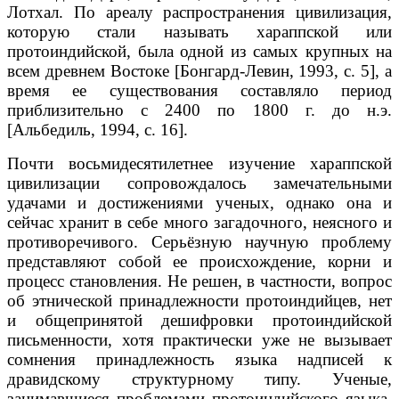
Лотхал. По ареалу распространения цивилизация,
которую стали называть хараппской или
протоиндийской, была одной из самых крупных на
всем древнем Востоке [Бонгард-Левин, 1993, с. 5], а
время ее существования составляло период
приблизительно с 2400 по 1800 г. до н.э.
[Альбедиль, 1994, с. 16].
Почти восьмидесятилетнее изучение хараппской
цивилизации сопровождалось замечательными
удачами и достижениями ученых, однако она и
сейчас хранит в себе много загадочного, неясного и
противоречивого. Серьёзную научную проблему
представляют собой ее происхождение, корни и
процесс становления. Не решен, в частности, вопрос
об этнической принадлежности протоиндийцев, нет
и общепринятой дешифровки протоиндийской
письменности, хотя практически уже не вызывает
сомнения принадлежность языка надписей к
дравидскому структурному типу. Ученые,
занимавшиеся проблемами протоиндийского языка,