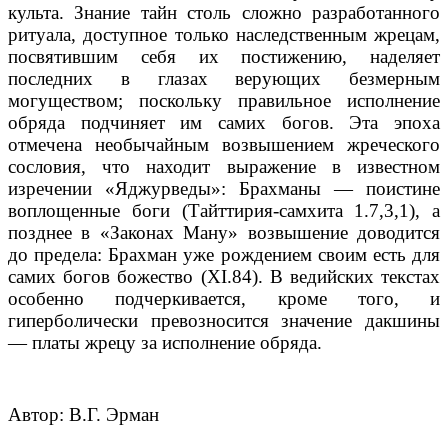
культа. Знание тайн столь сложно разработанного
ритуала, доступное только наследственным жрецам,
посвятившим себя их постижению, наделяет
последних в глазах верующих безмерным
могуществом; поскольку правильное исполнение
обряда подчиняет им самих богов. Эта эпоха
отмечена необычайным возвышением жреческого
сословия, что находит выражение в известном
изречении «Яджурведы»: Брахманы — поистине
воплощенные боги (Тайттирия-самхита 1.7,3,1), а
позднее в «Законах Ману» возвышение доводится
до предела: Брахман уже рождением своим есть для
самих богов божество (XI.84). В ведийских текстах
особенно подчеркивается, кроме того, и
гиперболически превозносится значение дакшины
— платы жрецу за исполнение обряда.
Автор: В.Г. Эрман