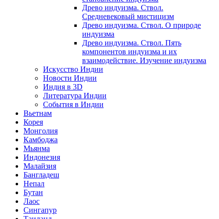
Древо индуизма. Ствол.
Средневековый мистицизм
Древо индуизма. Ствол. О природе
индуизма
Древо индуизма. Ствол. Пять
компонентов индуизма и их
взаимодействие. Изучение индуизма
Искусство Индии
Новости Индии
Индия в 3D
Литература Индии
События в Индии
Вьетнам
Корея
Монголия
Камбоджа
Мьянма
Индонезия
Малайзия
Бангладеш
Непал
Бутан
Лаос
Сингапур
Таиланд