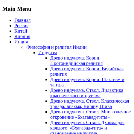
Main Menu
Главная
Россия
Китай
Япония
Индия
Философия и религия Индии
Индуизм
Древо индуизма. Корни.
Протоиндийская религия
Древо индуизма. Корни. Ведийская
религия
Древо индуизма. Корни. Шактизм и
тантра
Древо индуизма. Ствол. Дидактика
классического индуизма
Древо индуизма. Ствол. Классическая
триада: Брахма, Вишну, Шива
Древо индуизма. Ствол. Многозначное
откровение «Бхагавад-гиты»
Древо индуизма. Ствол. Дхарма для
каждого. «Бхагавад-гита» и
становление индуизма