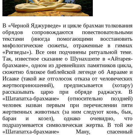
В «Черной Яджурведе» и цикле брахман толкования
обрядов сопровождаются повествовательными
текстами (иногда помогающими восстановить
мифологические сюжеты, отраженные в гимнах
«Ригведы»). Все они подчинены ритуальной теме.
Так, известное сказание о Шунахшепе в «Айтарея-
брахмане», одном из древнейших памятников цикла,
сюжетно близкое библейской легенде об Аврааме и
Исааке (такой же отголосок отказа от человеческих
жертвоприношений), предписывается (хотару)
рассказывать царю при обряде раджасуя. В
«Шатапатха-брахмане» (относительно поздней)
человек назван первым при перечислении пяти
жертвенных животных (за ним следуют конь, бык,
баран и козел), однако очевидно, что
подразумевается символическая жертва. В той же
«Шатапатха-брахмане» Ману, спасенный