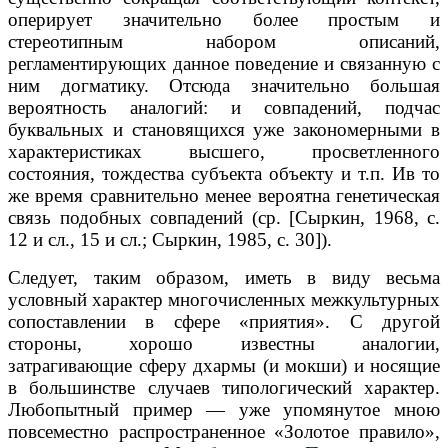
оперирует значительно более простым и
стереотипным набором описаний,
регламентирующих данное поведение и связанную с
ним догматику. Отсюда значительно большая
вероятность аналогий: и совпадений, подчас
буквальных и становящихся уже закономерными в
характеристиках высшего, просветленного
состояния, тождества субъекта объекту и т.п. Ив то
же время сравнительно менее вероятна генетическая
связь подобных совпадений (ср. [Сыркин, 1968, с.
12 и сл., 15 и сл.; Сыркин, 1985, с. 30]).
Следует, таким образом, иметь в виду весьма
условный характер многочисленных межкультурных
сопоставлении в сфере «приятия». С другой
стороны, хорошо известны аналогии,
затрагивающие сферу дхармы (и мокши) и носящие
в большинстве случаев типологический характер.
Любопытный пример — уже упомянутое мною
повсеместно распространенное «Золотое правило»,