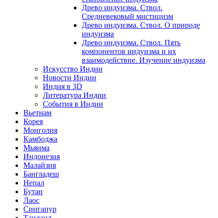
Древо индуизма. Ствол.
Средневековый мистицизм
Древо индуизма. Ствол. О природе
индуизма
Древо индуизма. Ствол. Пять
компонентов индуизма и их
взаимодействие. Изучение индуизма
Искусство Индии
Новости Индии
Индия в 3D
Литература Индии
События в Индии
Вьетнам
Корея
Монголия
Камбоджа
Мьянма
Индонезия
Малайзия
Бангладеш
Непал
Бутан
Лаос
Сингапур
Таиланд