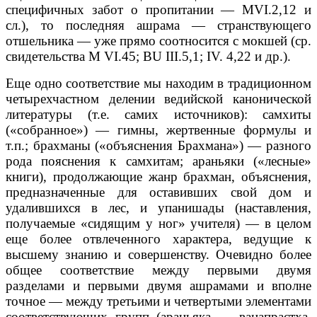
специфичных забот о пропитании — MVI.2,12 и
сл.), то последняя ашрама — странствующего
отшельника — уже прямо соотносится с мокшей (ср.
свидетельства M VI.45; BU III.5,1; IV. 4,22 и др.).
Еще одно соответствие мы находим в традиционном
четырехчастном делении ведийской канонической
литературы (т.е. самих источников): самхиты
(«собранное») — гимны, жертвенные формулы и
т.п.; брахманы («объяснения Брахмана») — разного
рода пояснения к самхитам; араньяки («лесные»
книги), продолжающие жанр брахман, объяснения,
предназначенные для оставивших свой дом и
удалившихся в лес, и упанишады (наставления,
получаемые «сидящим у ног» учителя) — в целом
еще более отвлеченного характера, ведущие к
высшему знанию и совершенству. Очевидно более
общее соответствие между первыми двумя
разделами и первыми двумя ашрамами и вполне
точное — между третьими и четвертыми элементами
соответствующих групп (араньяка — ванапрастха,