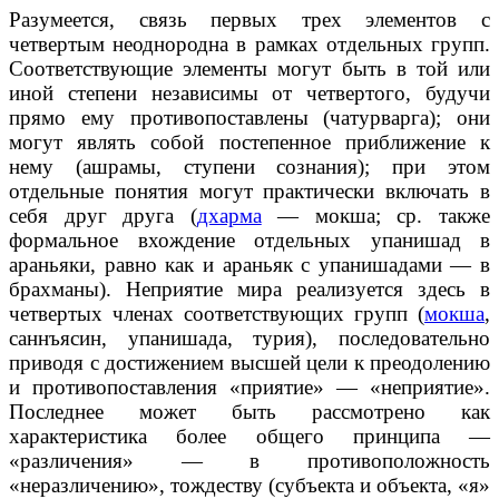
Разумеется, связь первых трех элементов с
четвертым неоднородна в рамках отдельных групп.
Соответствующие элементы могут быть в той или
иной степени независимы от четвертого, будучи
прямо ему противопоставлены (чатурварга); они
могут являть собой постепенное приближение к
нему (ашрамы, ступени сознания); при этом
отдельные понятия могут практически включать в
себя друг друга (
дхарма
— мокша; ср. также
формальное вхождение отдельных упанишад в
араньяки, равно как и араньяк с упанишадами — в
брахманы). Неприятие мира реализуется здесь в
четвертых членах соответствующих групп (
мокша
,
саннъясин, упанишада, турия), последовательно
приводя с достижением высшей цели к преодолению
и противопоставления «приятие» — «неприятие».
Последнее может быть рассмотрено как
характеристика более общего принципа —
«различения» — в противоположность
«неразличению», тождеству (субъекта и объекта, «я»