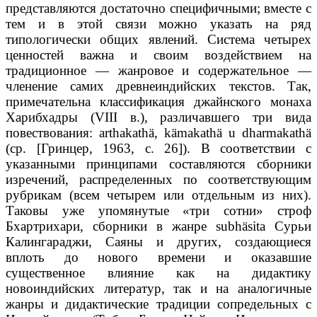
представляются достаточно специфичными; вместе с
тем и в этой связи можно указать на ряд
типологически общих явлений. Система четырех
ценностей важна и своим воздействием на
традиционное — жанровое и содержательное —
членение самих древнеиндийских текстов. Так,
примечательна классификация джайнского монаха
Харибхадры (VIII в.), различавшего три вида
повествования: arthakathä, kämakathä u dharmakathä
(ср. [Гринцер, 1963, с. 26]). В соответствии с
указанными принципами составляются сборники
изречений, распределенных по соответствующим
рубрикам (всем четырем или отдельным из них).
Таковы уже упомянутые «три сотни» строф
Бхартрихари, сборники в жанре subhäsita Сурьи
Калингараджи, Саяны и других, создающиеся
вплоть до нового времени и оказавшие
существенное влияние как на дидактику
новоиндийских литератур, так и на аналогичные
жанры и дидактические традиции сопредельных с