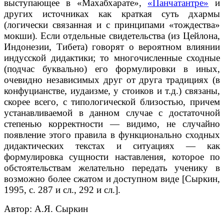
выступающее в «Махабхарате»,
«Панчатантре»
и
других источниках как краткая суть дхармы
(логически связанная и с принципами «тождества»
мокши). Если отдельные свидетельства (из Цейлона,
Индонезии, Тибета) говорят о вероятном влиянии
индусской дидактики; то многочисленные сходные
(подчас буквально) его формулировки в иных,
очевидно независимых друг от друга традициях (в
конфуцианстве, иудаизме, у стоиков и т.д.) связаны,
скорее всего, с типологической близостью, причем
устанавливаемой в данном случае с достаточной
степенью корректности — видимо, не случайно
появление этого правила в функционально сходных
дидактических текстах и ситуациях — как
формулировка сущности наставления, которое по
обстоятельствам желательно передать ученику в
возможно более сжатом и доступном виде [Сыркин,
1995, с. 287 и сл., 292 и сл.].
Автор: А.Я. Сыркин