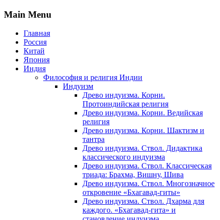
Main Menu
Главная
Россия
Китай
Япония
Индия
Философия и религия Индии
Индуизм
Древо индуизма. Корни.
Протоиндийская религия
Древо индуизма. Корни. Ведийская
религия
Древо индуизма. Корни. Шактизм и
тантра
Древо индуизма. Ствол. Дидактика
классического индуизма
Древо индуизма. Ствол. Классическая
триада: Брахма, Вишну, Шива
Древо индуизма. Ствол. Многозначное
откровение «Бхагавад-гиты»
Древо индуизма. Ствол. Дхарма для
каждого. «Бхагавад-гита» и
становление индуизма