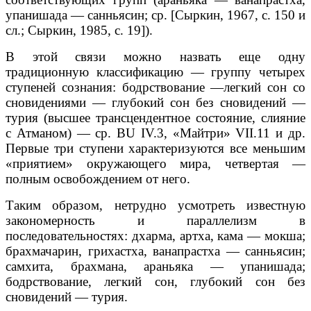
упанишада — санньясин; ср. [Сыркин, 1967, с. 150 и
сл.; Сыркин, 1985, с. 19]).
В этой связи можно назвать еще одну
традиционную классификацию — группу четырех
ступеней сознания: бодрствование —легкий сон со
сновидениями — глубокий сон без сновидений —
турия (высшее трансцендентное состояние, слияние
с Атманом) — ср. BU IV.3, «Майтри» VII.11 и др.
Первые три ступени характеризуются все меньшим
«приятием» окружающего мира, четвертая —
полным освобождением от него.
Таким образом, нетрудно усмотреть известную
закономерность и параллелизм в
последовательностях: дхарма, артха, кама — мокша;
брахмачарин, грихастха, ванапрастха — санньясин;
самхита, брахмана, араньяка — упанишада;
бодрствование, легкий сон, глубокий сон без
сновидений — турия.