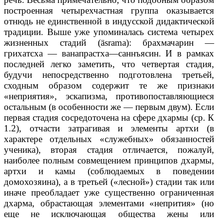
построенная четырехчастная группа оказывается
отнюдь не единственной в индусской дидактической
традиции. Выше уже упоминалась система четырех
жизненных стадий (äsrama): брахмачарин —
грихатсха — ванапрастха—саннъясин. И в рамках
последней легко заметить, что четвертая стадия,
будучи непосредственно подготовлена третьей,
сходным образом содержит те же признаки
«неприятия», эскапизма, противопоставляющиеся
остальным (в особенности же — первым двум). Если
первая стадия сосредоточена на сфере дхармы (ср. К
1.2), отчасти затрагивая и элементы артхи (в
характере отдельных «служебных» обязанностей
ученика), вторая стадия отличается, пожалуй,
наиболее полным совмещением принципов дхармы,
артхи и камы (соблюдаемых в поведении
домохозяина), а в третьей («лесной») стадии так или
иначе преобладает уже существенно ограниченная
дхарма, обрастающая элементами «непрития» (но
еще не исключающая общества жены или