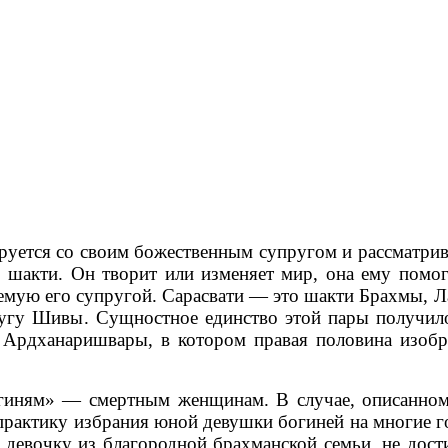
уется со своим божественным супругом и рассматрива
о шакти. Он творит или изменяет мир, она ему помог
емую его супругой. Сарасвати — это шакти Брахмы, 
ругу Шивы. Сущностное единство этой пары получил
Ардханаришвары, в котором правая половина изобра
иням» — смертным женщинам. В случае, описанном 
практику избрания юной девушки богиней на многие г
девочку из благородной брахманской семьи, не дост