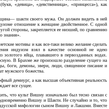
укв, «девица», «девственница», «принцесса»), как
енщина— шакти своего мужа. Он должен видеть в ней
индуизме отношение к женщине двойственное. С одной
ругой стороны, закрепляется ее низший, по сравнению
о знания».
тские мотивы и как все-таки велико желание сделать
рения индуизм взял в качестве основной не идею
из золотого яйца, плававшего в первозданных водах.
есную. В Брахме же произошло разделение сущего на
ды, боги, демоны, звери, люди, священное писание и
ат мужского божества.
рфный демиург, а как высшая объективная реальность
ждает все сущее.
ь, что культ Вишну изначально был тесно связан с
одновременно Вишну и Шакти. Не случайно и то, что
 индусской мифологии сыном Вишну и Лакшми. Вместе