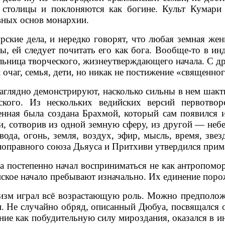
столицы и поклоняются как богине. Культ Кумари (б
вных основ монархии.
ские дела, и нередко говорят, что любая земная ж
ы, ей следует почитать его как бога. Вообще-то в 
ельница творческого, жизнеутверждающего начала. С д
очаг, семья, дети, но никак не постижение «священног
ядно демонстрируют, насколько сильны в нем шактие
кого. Из нескольких ведийских версий первотво
енная была создана Брахмой, который сам появился 
и, сотворив из одной земную сферу, из другой — неб
да, огонь, земля, воздух, эфир, мысль, время, звез
ноправного союза Дьяуса и Притхиви утвердился прим
 постепенно начал восприниматься не как антропомо
ское начало пребывают изначально. Их единение поро
зм играл всё возрастающую роль. Можно предположит
и. Не случайно обряд, описанный Дюбуа, посвящался 
ние как побудительную силу мироздания, оказался в