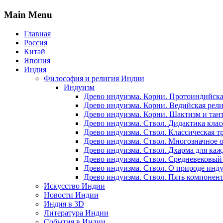
Main Menu
Главная
Россия
Китай
Япония
Индия
Философия и религия Индии
Индуизм
Древо индуизма. Корни. Протоиндийска
Древо индуизма. Корни. Ведийская рел
Древо индуизма. Корни. Шактизм и тан
Древо индуизма. Ствол. Дидактика клас
Древо индуизма. Ствол. Классическая т
Древо индуизма. Ствол. Многозначное 
Древо индуизма. Ствол. Дхарма для каж
Древо индуизма. Ствол. Средневековы
Древо индуизма. Ствол. О природе инд
Древо индуизма. Ствол. Пять компонен
Искусство Индии
Новости Индии
Индия в 3D
Литература Индии
События в Индии