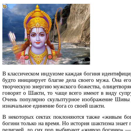
В классическом индуизме каждая богиня идентифицир
будто инициирует благие дела своего мужа. Она ег
творческую энергию мужского божества, олицетворя
говорят о Шакти, то чаще всего имеют в виду суп
Очень популярно скульптурное изображение Шивы 
изначальное единение бога со своей шакти.
В некоторых сектах поклоняются также «живым бог
богини только на время. Но история шактизма знает 
религией, до сих пор выбирают «живую богиню» — 