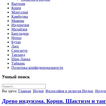
Вьетнам
Корея
Монголия
Камбоджа
Мьянма
Индонезия
Малайзия
Бангладеш
Непал
Бутан
Лаос
Сингапур
Таиланд
Шри-Ланка
Тайвань
Политика конфиденциальности
Умный поиск
Вы здесь:
Главная
Индия
Философия и религия Индии
Индуи
Древо индуизма. Корни. Шактизм и тан