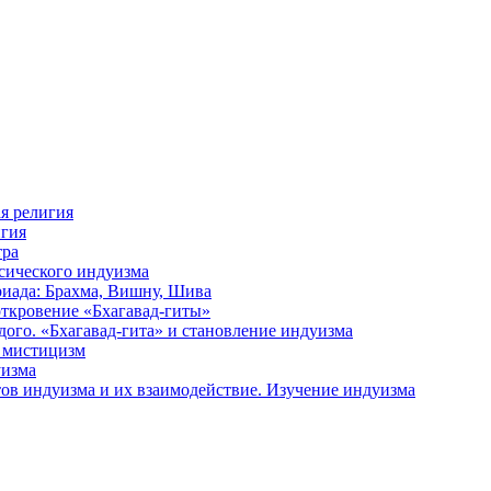
я религия
игия
тра
сического индуизма
риада: Брахма, Вишну, Шива
откровение «Бхагавад-гиты»
дого. «Бхагавад-гита» и становление индуизма
й мистицизм
уизма
тов индуизма и их взаимодействие. Изучение индуизма