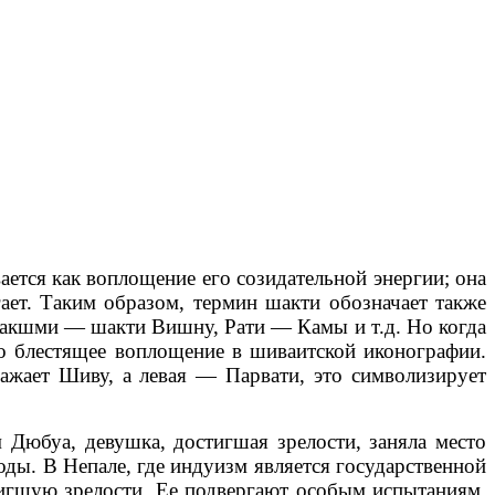
ется как воплощение его созидательной энергии; она
ает. Таким образом, термин шакти обозначает также
Лакшми — шакти Вишну, Рати — Камы и т.д. Но когда
о блестящее воплощение в шиваитской иконографии.
жает Шиву, а левая — Парвати, это символизирует
Дюбуа, девушка, достигшая зрелости, заняла место
оды. В Непале, где индуизм является государственной
игшую зрелости. Ее подвергают особым испытаниям,