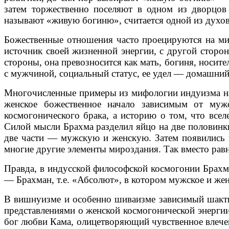
затем торжественно поселяют в одном из дворцов 
называют «живую богиню», считается одной из духо
Божественные отношения часто проецируются на мир
источник своей жизненной энергии, с другой сторон
стороны, она превозносится как мать, богиня, носит
с мужчиной, социальный статус, ее удел — домашний 
Многочисленные примеры из мифологии индуизма нагл
женское божественное начало зависимым от мужс
космогонического брака, а историю о том, что всел
Силой мысли Брахма разделил яйцо на две половинк
две части — мужскую и женскую. Затем появились во
многие другие элементы мироздания. Так вместо рав
Правда, в индусской философской космогонии Брахма
— Брахман, т.е. «Абсолют», в котором мужское и жен
В вишнуизме и особенно шиваизме зависимый шакти
представлениями о женской космогонической энерги
бог любви Кама, олицетворяющий чувственное влече