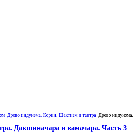
зм
Древо индуизма. Корни. Шактизм и тантра
Древо индуизма. 
тра. Дакшиначара и вамачара. Часть 3