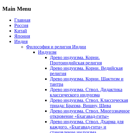
Main Menu
Главная
Россия
Китай
Япония
Индия
Философия и религия Индии
Индуизм
Древо индуизма. Корни.
Протоиндийская религия
Древо индуизма. Корни. Ведийская
религия
Древо индуизма. Корни. Шактизм и
тантра
Древо индуизма. Ствол. Дидактика
классического индуизма
Древо индуизма. Ствол. Классическая
триада: Брахма, Вишну, Шива
Древо индуизма. Ствол. Многозначное
откровение «Бхагавад-гиты»
Древо индуизма. Ствол. Дхарма для
каждого. «Бхагавад-гита» и
становление индуизма