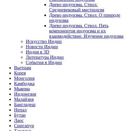
Древо индуизма. Ствол.
Средневековый мистицизм
Древо индуизма. Ствол. О природе
индуизма
Древо индуизма. Ствол. Пять
компонентов индуизма и их
взаимодействие. Изучение индуизма
Искусство Индии
Новости Индии
Индия в 3D
Литература Индии
События в Индии
Вьетнам
Корея
Монголия
Камбоджа
Мьянма
Индонезия
Малайзия
Бангладеш
Непал
Бутан
Лаос
Сингапур
Таиланд