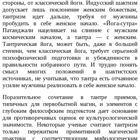
стороны, от классической йоги. Индусский шактизм
допускает лишь поклонение женским божествам,
тантризм идет дальше, требуя от мужчины
пробудить в себе женское начало. «Йога-сутра»
Патанджали нацеливает на слияние с мужским
космическим началом, а тантра — с женским.
Тантрическая йога, может быть, даже в большей
степени, чем классическая йога, требует серьезной
психофизической подготовки и убежденности в
правильности избранного пути. И трудно понять
смысл многих положений в шактистских
источниках, не учитывая, что тантра есть отчаянное
усилие мужчины реализовать в себе женское начало.
Поразительное сочетание в тантре приемов,
типичных для первобытной магии, и элементов с
глубоким философским подтекстом дает основание
для противоречивых оценок ее культурологической
значимости. Некоторые ученые считают тантризм
только пережитком примитивной магической
практики с соответствующим мифологическим