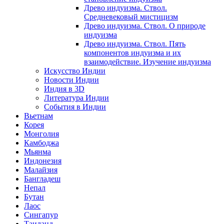
Древо индуизма. Ствол.
Средневековый мистицизм
Древо индуизма. Ствол. О природе
индуизма
Древо индуизма. Ствол. Пять
компонентов индуизма и их
взаимодействие. Изучение индуизма
Искусство Индии
Новости Индии
Индия в 3D
Литература Индии
События в Индии
Вьетнам
Корея
Монголия
Камбоджа
Мьянма
Индонезия
Малайзия
Бангладеш
Непал
Бутан
Лаос
Сингапур
Таиланд