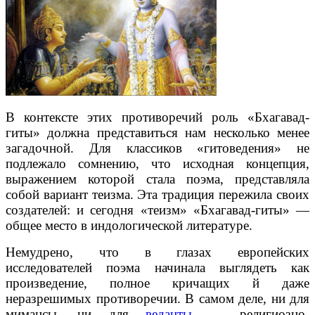
В контексте этих противоречий роль «Бхагавад-
гиты» должна представиться нам несколько менее
загадочной. Для классиков «гитоведения» не
подлежало сомнению, что исходная концепция,
выражением которой стала поэма, представляла
собой вариант теизма. Эта традиция пережила своих
создателей: и сегодня «теизм» «Бхагавад-гиты» —
общее место в индологической литературе.
Немудрено, что в глазах европейских
исследователей поэма начинала выглядеть как
произведение, полное кричащих й даже
неразрешимых противоречии. В самом деле, ни для
мимансы, ни для
веданты
— религиозно-