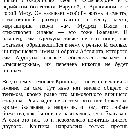
прямо отождествляет себя с «Самаведой» и с
ведийским божеством Варуной, с Арьяманом и с
горой Меру. Он называет «собой» жизнь и смерть,
стихотворный размер гаятри и весну, месяц
маргаширша извук «а». Мудрец Вьяса и
стихотворец Ушанас — это тоже Бхагаван. И
наконец, сам Арджуна также не кто иной, как
Бхагаван, обращающийся к нему с речью. И сколько
ни перечислять имена и образы Абсолюта, которого
сам Арджуна называет «бесчисленноглазым» и
«тысячеруким», их перечень никогда не будет
полным.
Все, о чем упоминает Кришна, — не его создания, а
именно он сам. Тут явно нет ничего общего с
теизмом, кроме разве что мимолетного внешнего
сходства. Речь идет не о том, что нет божества,
кроме Бхагавана, а напротив, о том, что любые
божества, как бы они ни назывались, суть Бхагаван.
А если это так, то и невозможно почитать никого
другого. Критика направлена только против