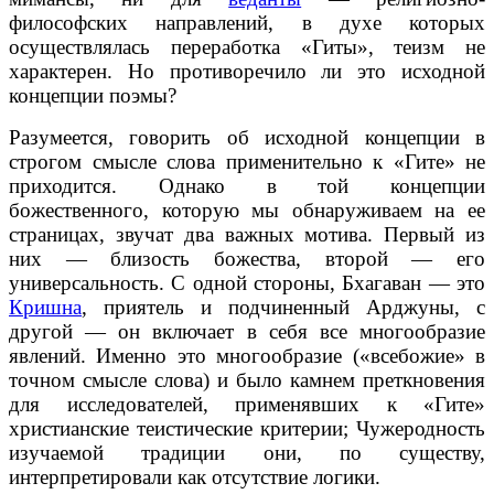
философских направлений, в духе которых
осуществлялась переработка «Гиты», теизм не
характерен. Но противоречило ли это исходной
концепции поэмы?
Разумеется, говорить об исходной концепции в
строгом смысле слова применительно к «Гите» не
приходится. Однако в той концепции
божественного, которую мы обнаруживаем на ее
страницах, звучат два важных мотива. Первый из
них — близость божества, второй — его
универсальность. С одной стороны, Бхагаван — это
Кришна
, приятель и подчиненный Арджуны, с
другой — он включает в себя все многообразие
явлений. Именно это многообразие («всебожие» в
точном смысле слова) и было камнем преткновения
для исследователей, применявших к «Гите»
христианские теистические критерии; Чужеродность
изучаемой традиции они, по существу,
интерпретировали как отсутствие логики.