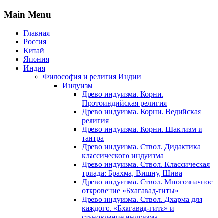
Main Menu
Главная
Россия
Китай
Япония
Индия
Философия и религия Индии
Индуизм
Древо индуизма. Корни.
Протоиндийская религия
Древо индуизма. Корни. Ведийская
религия
Древо индуизма. Корни. Шактизм и
тантра
Древо индуизма. Ствол. Дидактика
классического индуизма
Древо индуизма. Ствол. Классическая
триада: Брахма, Вишну, Шива
Древо индуизма. Ствол. Многозначное
откровение «Бхагавад-гиты»
Древо индуизма. Ствол. Дхарма для
каждого. «Бхагавад-гита» и
становление индуизма