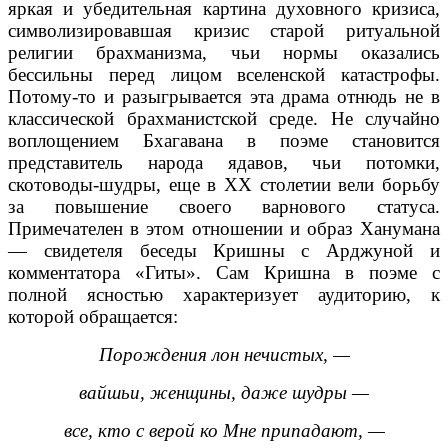
яркая и убедительная картина духовного кризиса,
символизировавшая кризис старой ритуальной
религии брахманизма, чьи нормы оказались
бессильны перед лицом вселенской катастрофы.
Потому-то и разыгрывается эта драма отнюдь не в
классической брахманистской среде. Не случайно
воплощением Бхагавана в поэме становится
представитель народа ядавов, чьи потомки,
скотоводы-шудры, еще в XX столетии вели борьбу
за повышение своего варнового статуса.
Примечателен в этом отношении и образ Ханумана
— свидетеля беседы Кришны с Арджуной и
комментатора «Гиты». Сам Кришна в поэме с
полной ясностью характеризует аудиторию, к
которой обращается:
Порождения лон нечистых, —
вайшьи, женщины, даже шудры —
все, кто с верой ко Мне припадают, —