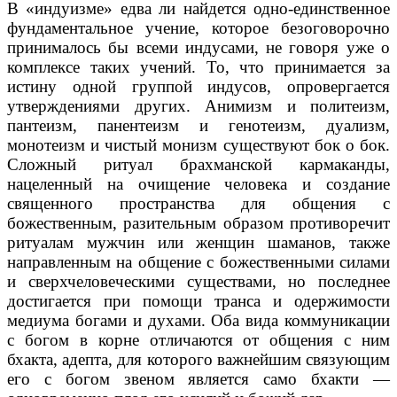
В «индуизме» едва ли найдется одно-единственное
фундаментальное учение, которое безоговорочно
принималось бы всеми индусами, не говоря уже о
комплексе таких учений. То, что принимается за
истину одной группой индусов, опровергается
утверждениями других. Анимизм и политеизм,
пантеизм, панентеизм и генотеизм, дуализм,
монотеизм и чистый монизм существуют бок о бок.
Сложный ритуал брахманской кармаканды,
нацеленный на очищение человека и создание
священного пространства для общения с
божественным, разительным образом противоречит
ритуалам мужчин или женщин шаманов, также
направленным на общение с божественными силами
и сверхчеловеческими существами, но последнее
достигается при помощи транса и одержимости
медиума богами и духами. Оба вида коммуникации
с богом в корне отличаются от общения с ним
бхакта, адепта, для которого важнейшим связующим
его с богом звеном является само бхакти —