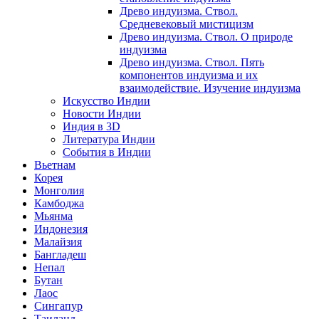
Древо индуизма. Ствол.
Средневековый мистицизм
Древо индуизма. Ствол. О природе
индуизма
Древо индуизма. Ствол. Пять
компонентов индуизма и их
взаимодействие. Изучение индуизма
Искусство Индии
Новости Индии
Индия в 3D
Литература Индии
События в Индии
Вьетнам
Корея
Монголия
Камбоджа
Мьянма
Индонезия
Малайзия
Бангладеш
Непал
Бутан
Лаос
Сингапур
Таиланд