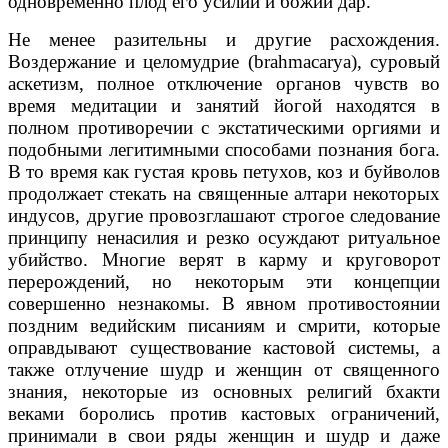
одновременно плод его усилий и божий дар.
Не менее разительны и другие расхождения.
Воздержание и целомудрие (brahmacarya), суровый
аскетизм, полное отключение органов чувств во
время медитации и занятий йогой находятся в
полном противоречии с экстатическими оргиями и
подобными легитимными способами познания бога.
В то время как густая кровь петухов, коз и буйволов
продолжает стекать на священные алтари некоторых
индусов, другие провозглашают строгое следование
принципу ненасилия и резко осуждают ритуальное
убийство. Многие верят в карму и круговорот
перерождений, но некоторым эти концепции
совершенно незнакомы. В явном противостоянии
поздним ведийским писаниям и смрити, которые
оправдывают существование кастовой системы, а
также отлучение шудр и женщин от священного
знания, некоторые из основных религий бхакти
веками боролись против кастовых ограничений,
принимали в свои ряды женщин и шудр и даже