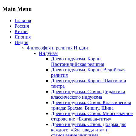
Main Menu
Главная
Россия
Китай
Япония
Индия
Философия и религия Индии
Индуизм
Древо индуизма. Корни.
Протоиндийская религия
Древо индуизма. Корни. Ведийская
религия
Древо индуизма. Корни. Шактизм и
тантра
Древо индуизма. Ствол. Дидактика
классического индуизма
Древо индуизма. Ствол. Классическая
триада: Брахма, Вишну, Шива
Древо индуизма. Ствол. Многозначное
откровение «Бхагавад-гиты»
Древо индуизма. Ствол. Дхарма для
каждого. «Бхагавад-гита» и
становление индуизма