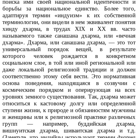
поиска ими своей национальной идентичности и
борьбы за национальное единство. Более того,
адаптируя термин «индуизм» к их собственной
терминологии, они видели в нем эквивалент понятия
хинду дхарма, в трудах XIX и XX вв. часто
называемого также санашана дхарма, или «вечная
дхарма». Дхарма, или санашана дхарма, — это тот
универсальный порядок вещей, в результате
которого человек рождается в конкретном
социальном слое, в той или иной региональной или
даже локальной религиозной традиции и должен
соответственно этому себя вести. Это нормативная
основа поведения, находящаяся в созвучии с
космическим порядком и оперирующая на всех
уровнях земного существования. Так, дхарма может
относиться к кастовому долгу или определенной
ступени жизни, к природе и обязанностям мужчины
и женщины или к религиозной практике различных
групп — например, буддийская дхарма,
вишнуитская дхарма, шиваитская дхарма и т.д.
(Заметьте, что индийцы используют термин
дхарма