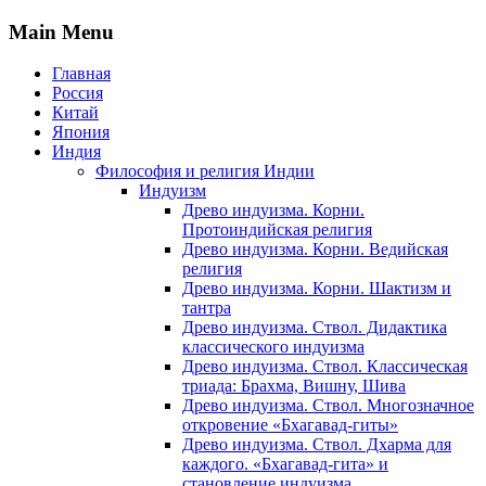
Main Menu
Главная
Россия
Китай
Япония
Индия
Философия и религия Индии
Индуизм
Древо индуизма. Корни.
Протоиндийская религия
Древо индуизма. Корни. Ведийская
религия
Древо индуизма. Корни. Шактизм и
тантра
Древо индуизма. Ствол. Дидактика
классического индуизма
Древо индуизма. Ствол. Классическая
триада: Брахма, Вишну, Шива
Древо индуизма. Ствол. Многозначное
откровение «Бхагавад-гиты»
Древо индуизма. Ствол. Дхарма для
каждого. «Бхагавад-гита» и
становление индуизма