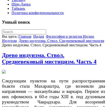
Шри-Ланка
Тайвань
Политика конфиденциальности
Умный поиск
Вы здесь:
Главная
Индия
Философия и религия Индии
Индуизм
Древо индуизма. Ствол. Средневековый мистицизм
Древо индуизма. Ствол. Средневековый мистицизм. Часть 4
Древо индуизма. Ствол.
Средневековый мистицизм. Часть 4
Следующим пунктом на пути распространения
бхакти стала Махараштра, где возникли два
направления — маханубхавы и варкари. Первое из
них офомилось в 60-е годы XIII в. под духовным
руководством Чакрадхара. Для воззрений