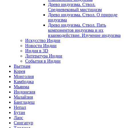
Древо индуизма. Ствол.
Средневековый мистицизм
Древо индуизма. Ствол. О природе
индуизма
Древо индуизма. Ствол. Пять
компонентов индуизма и их
взаимодействие. Изучение индуизма
Искусство Индии
Новости Индии
Индия в 3D
Литература Индии
События в Индии
Вьетнам
Корея
Монголия
Камбоджа
Мьянма
Индонезия
Малайзия
Бангладеш
Непал
Бутан
Лаос
Сингапур
Таиланд