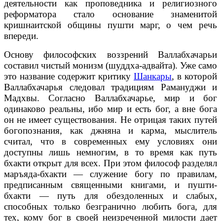
деятельности как проповедника и религиозного
реформатора стало основание знаменитой
кришнаитской общины пушти марг, о чем речь
впереди.
Основу философских воззрений Валлабхачарьи
составил чистый монизм (шуддха-адвайта). Уже само
это название содержит критику
Шанкары
, в которой
Валлабхачарья следовал традициям Рамануджи и
Мадхвы. Согласно Валлабхачарье, мир и бог
одинаково реальны, ибо мир и есть бог, а вне бога
он не имеет существования. Не отрицая таких путей
богопознания, как джняна и карма, мыслитель
считал, что в современных ему условиях они
доступны лишь немногим, в то время как путь
бхакти открыт для всех. При этом философ разделял
маръяда-бхакти — служение богу по правилам,
предписанным священными книгами, и пушти-
бхакти — путь для обездоленных и слабых,
способных только безгранично любить бога, для
тех, кому бог в своей неизреченной милости дает