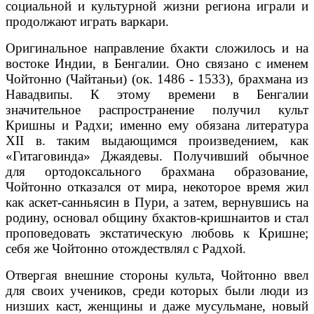
социальной и культурной жизни региона играли и
продолжают играть варкари.
Оригинальное направление бхакти сложилось и на
востоке Индии, в Бенгалии. Оно связано с именем
Чойтонно (Чайтаньи) (ок. 1486 - 1533), брахмана из
Навадвипы. К этому времени в Бенгалии
значительное распространение получил культ
Кришны и Радхи; именно ему обязана литература
XII в. таким выдающимся произведением, как
«Гитаговинда» Джаядевы. Получивший обычное
для ортодоксального брахмана образование,
Чойтонно отказался от мира, некоторое время жил
как аскет-санньясин в Пури, а затем, вернувшись на
родину, основал общину бхактов-кришнаитов и стал
проповедовать экстатическую любовь к Кришне;
себя же Чойтонно отождествлял с Радхой.
Отвергая внешние стороны культа, Чойтонно ввел
для своих учеников, среди которых были люди из
низших каст, женщины и даже мусульмане, новый