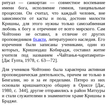
ритуал — санкиртан — совместное воспевание
имени бога, исполнение гимнов, танцевальные
процессии. Он считал, что каждый человек, вне
зависимости от касты и пола, достоин милости
Кришны, для этого нужны только самозабвенная
любовь к богу и отречение от всего мирского. Сам
Чойтонно не оставил, в отличие от других
проповедников
бхакти
, литературного наследия. Его
изречения были записаны учениками, один из
которых, Кришнодаш Кобирадж, составил житие
учителя под названием «Чайтанья-чаритамрита»
[Дас Гупта, 1978, с. 63—72].
Для учеников Чойтонно была характерна активная
проповедническая деятельность, причем не только в
Бенгалии, но и за ее пределами. Пятеро из них
основали кришнаитскую общину в Ориссе [Дас,
1980, с. 344], другие отправились в район Матхуры
и стали служителями в знаменитом храме Кришны в
Брадже.