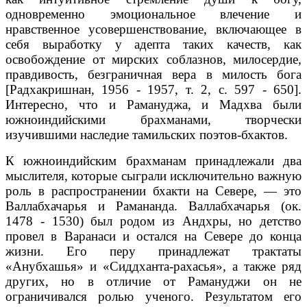
одновременно эмоциональное влечение и
нравственное усовершенствование, включающее в
себя выработку у адепта таких качеств, как
освобождение от мирских соблазнов, милосердие,
правдивость, безграничная вера в милость бога
[Радхакришнан, 1956 - 1957, т. 2, с. 597 - 650].
Интересно, что и Рамануджа, и Мадхва были
южноиндийскими брахманами, творчески
изучившими наследие тамильских поэтов-бхактов.
К южноиндийским брахманам принадлежали два
мыслителя, которые сыграли исключительно важную
роль в распространении бхакти на Севере, — это
Валлабхачарья и Рамананда. Валлабхачарья (ок.
1478 - 1530) был родом из Андхры, но детство
провел в Варанаси и остался на Севере до конца
жизни. Его перу принадлежат трактаты
«Анубхашья» и «Сиддханта-рахасья», а также ряд
других, но в отличие от Рамануджи он не
ограничивался ролью ученого. Результатом его