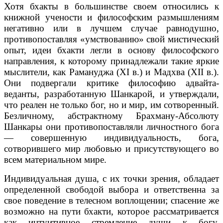
Хотя бхакты в большинстве своем относились к
книжной учености и философским размышлениям
негативно или в лучшем случае равнодушно,
противопоставляя «умствованию» свой мистический
опыт, идеи бхакти легли в основу философского
направления, к которому принадлежали такие яркие
мыслители, как Рамануджа (XI в.) и Мадхва (XII в.).
Они подвергали критике философию адвайта-
веданты, разработанную Шанкарой, и утверждали,
что реален не только бог, но и мир, им сотворенный.
Безличному, абстрактному Брахману-Абсолюту
Шанкары они противопоставляли личностного бога
— совершенную индивидуальность, бога,
сотворившего мир любовью и присутствующего во
всем материальном мире.
Индивидуальная душа, с их точки зрения, обладает
определенной свободой выбора и ответственна за
свое поведение в телесном воплощении; спасение же
возможно на пути бхакти, которое рассматривается
как интуитивное стремление души к богу,