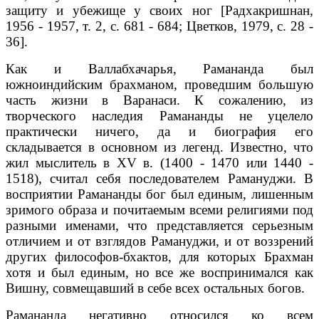
защиту и убежище у своих ног [Радхакришнан,
1956 - 1957, т. 2, с. 681 - 684; Цветков, 1979, с. 28 -
36].
Как и Валлабхачарья, Рамананда был
южноиндийским брахманом, проведшим большую
часть жизни в Варанаси. К сожалению, из
творческого наследия Рамананды не уцелело
практически ничего, да и биография его
складывается в основном из легенд. Известно, что
жил мыслитель в XV в. (1400 - 1470 или 1440 -
1518), считал себя последователем Рамануджи. В
восприятии Рамананды бог был единым, лишенным
зримого образа и почитаемым всеми религиями под
разными именами, что представляется серьезным
отличием и от взглядов Рамануджи, и от воззрений
других философов-бхактов, для которых Брахман
хотя и был единым, но все же воспринимался как
Вишну, совмещавший в себе всех остальных богов.
Рамананда негативно относился ко всем